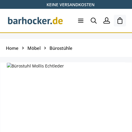
KEINE VERSANDKOSTEN
Zum Hauptinhalt springen
Ware
Home
Möbel
Bürostühle