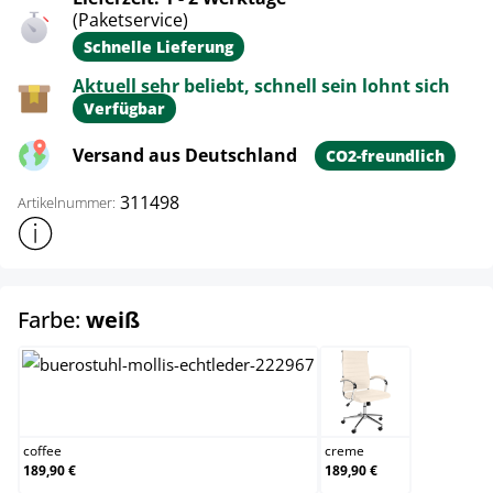
(Paketservice)
Schnelle Lieferung
Aktuell sehr beliebt, schnell sein lohnt sich
Verfügbar
Versand aus Deutschland
CO2-freundlich
311498
Artikelnummer:
Weitere Produktinformationen anzeigen
auswählen
Farbe:
weiß
coffee
creme
coffee
creme
189,90 €
189,90 €