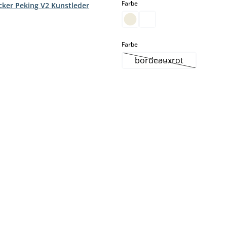
auswählen
Farbe
cker Peking V2 Kunstleder
hlen
auswählen
Farbe
bordeauxrot
(Diese Option ist zur