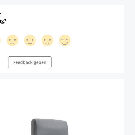
e
ng?
Feedback geben