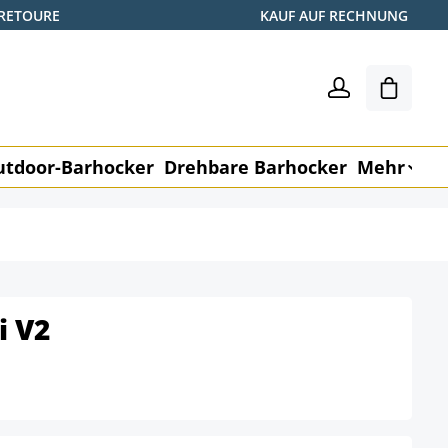
 RETOURE
KAUF AUF RECHNUNG
Warenk
utdoor-Barhocker
Drehbare Barhocker
Mehr
M
i V2