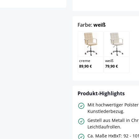
auswählen
Farbe:
weiß
creme
weiß
creme
weiß
89,90 €
79,90 €
Produkt-Highlights
Mit hochwertiger Polste
Kunstlederbezug.
Gestell aus Metall in Ch
Leichtlaufrollen.
Ca. Maße HxBxT: 92 - 101