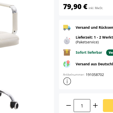
79,90 €
inkl. MwSt.
Versand und Rücksen
Lieferzeit: 1 - 2 Werk
(Paketservice)
Sofort lieferbar
Ve
Versand aus Deutsch
191058702
Artikelnummer:
Weitere Produktinformatione
Produkt Anzahl: G