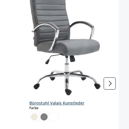
zeit nicht verfügbar.)
Bürostuhl Valais Kunstleder
Arbe
auswählen
Farbe
Farbe