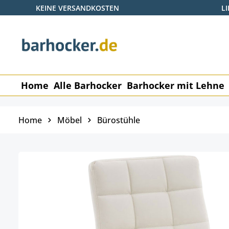
KEINE VERSANDKOSTEN
L
 Hauptinhalt springen
Zur Suche springen
Zur Hauptnavigation springen
Home
Alle Barhocker
Barhocker mit Lehne
Home
Möbel
Bürostühle