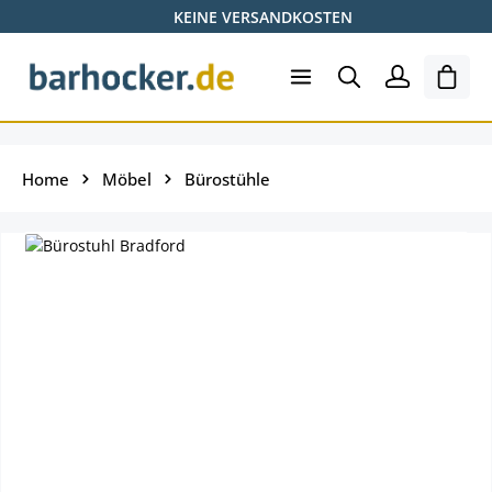
KEINE VERSANDKOSTEN
Zum Hauptinhalt springen
Ware
Home
Möbel
Bürostühle