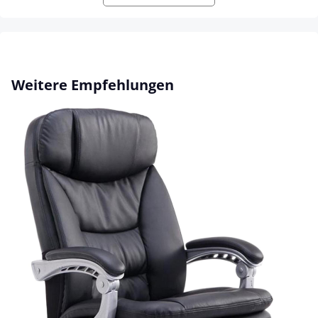
Produktgalerie überspringen
Weitere Empfehlungen