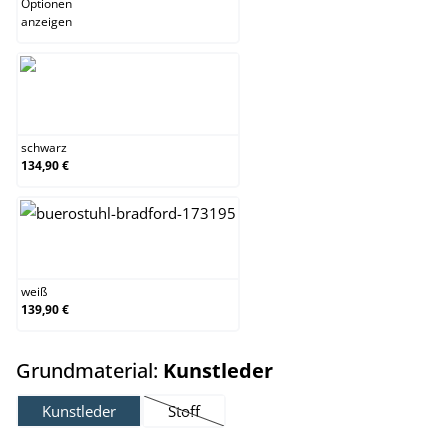
Optionen
anzeigen
schwarz
schwarz
134,90 €
weiß
weiß
139,90 €
auswählen
Grundmaterial:
Kunstleder
Kunstleder
Stoff
(Diese Option ist zurzeit nicht verfügbar.)