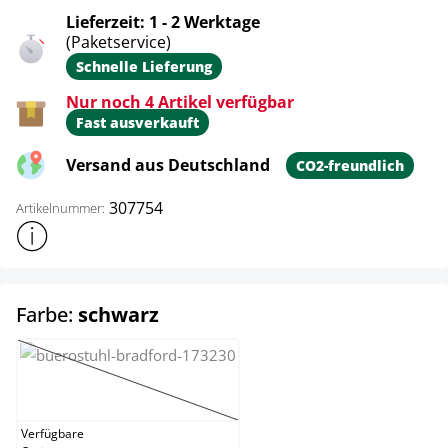
Lieferzeit: 1 - 2 Werktage
(Paketservice)
Schnelle Lieferung
Nur noch 4 Artikel verfügbar
Fast ausverkauft
Versand aus Deutschland
CO2-freundlich
307754
Artikelnummer:
Weitere Produktinformationen anzeigen
auswählen
Farbe:
schwarz
grau
(Diese Option ist zurzeit nicht verfügbar.)
Verfügbare