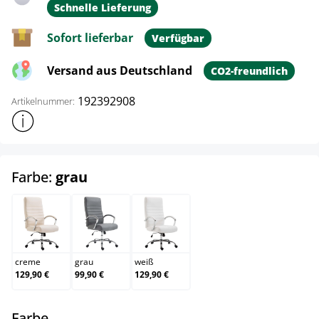
Schnelle Lieferung
Sofort lieferbar
Verfügbar
Versand aus Deutschland
CO2-freundlich
192392908
Artikelnummer:
Weitere Produktinformationen anzeigen
auswählen
Farbe:
grau
creme
grau
weiß
creme
grau
weiß
129,90 €
99,90 €
129,90 €
auswählen
Farbe