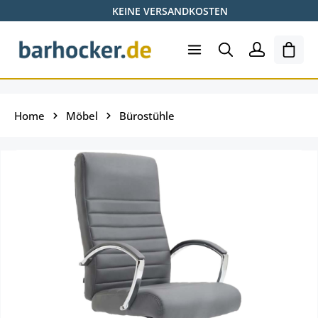
KEINE VERSANDKOSTEN
Zum Hauptinhalt springen
Ware
Home
Möbel
Bürostühle