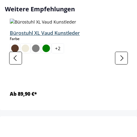
Produktgalerie überspringen
Weitere Empfehlungen
Bürostuhl XL Vaud Kunstleder
auswählen
Farbe
+
2
Ab 89,90 €*