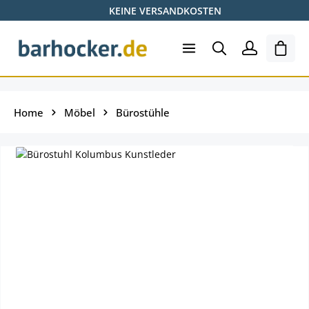
KEINE VERSANDKOSTEN
Zum Hauptinhalt springen
Ware
Home
Möbel
Bürostühle