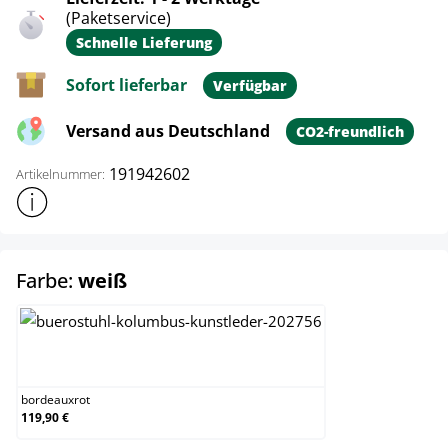
(Paketservice)
Schnelle Lieferung
Sofort lieferbar
Verfügbar
Versand aus Deutschland
CO2-freundlich
191942602
Artikelnummer:
Weitere Produktinformationen anzeigen
auswählen
Farbe:
weiß
bordeauxrot
bordeauxrot
119,90 €