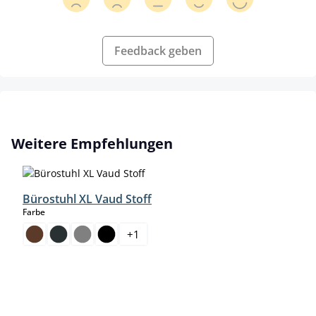
Feedback geben
Produktgalerie überspringen
Weitere Empfehlungen
Bürostuhl XL Vaud Stoff
auswählen
Farbe
+
1