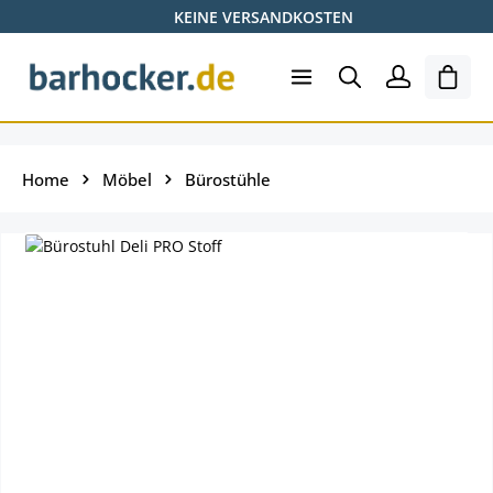
KEINE VERSANDKOSTEN
Zum Hauptinhalt springen
Ware
Home
Möbel
Bürostühle