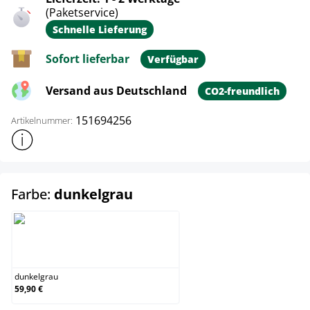
(Paketservice)
Schnelle Lieferung
Sofort lieferbar
Verfügbar
Versand aus Deutschland
CO2-freundlich
151694256
Artikelnummer:
Weitere Produktinformationen anzeigen
auswählen
Farbe:
dunkelgrau
dunkelgrau
dunkelgrau
59,90 €