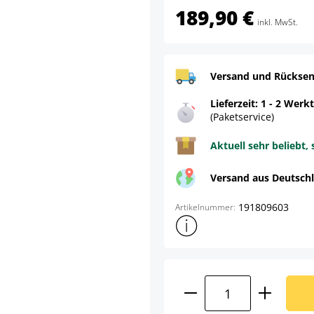
189,90 €
inkl. MwSt.
Versand und Rücksen
Lieferzeit: 1 - 2 Werk
(Paketservice)
Aktuell sehr beliebt, 
Versand aus Deutsch
191809603
Artikelnummer:
Weitere Produktinformatione
Produkt Anzahl: G