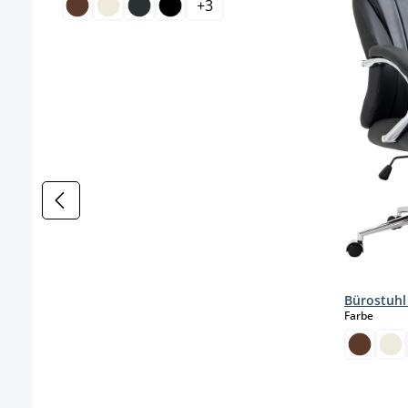
+
3
Bürostuhl
auswä
Farbe