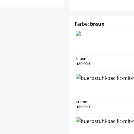
auswählen
Farbe:
braun
b
braun
189,90 €
creme
189,90 €