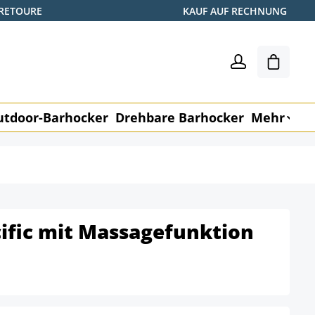
 RETOURE
KAUF AUF RECHNUNG
Warenk
utdoor-Barhocker
Drehbare Barhocker
Mehr
M
ific mit Massagefunktion