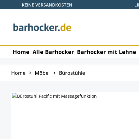
KEINE VERSANDKOSTEN
L
 Hauptinhalt springen
Zur Suche springen
Zur Hauptnavigation springen
Home
Alle Barhocker
Barhocker mit Lehne
Home
Möbel
Bürostühle