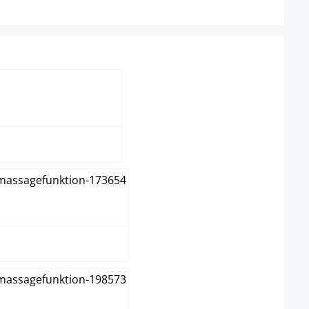
raun
creme
grau