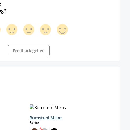
e
ng?
Feedback geben
Bürostuhl Mikos
Büro
auswählen
Farbe
Farbe