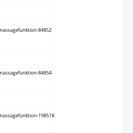
ellbraun
range
schwarz