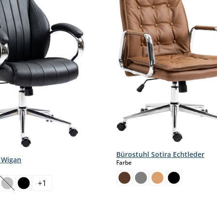
Bürostuhl Sotira Echtleder
 Wigan
auswählen
Farbe
hlen
+
1
(Diese Option ist zurzeit nicht verfügbar.)