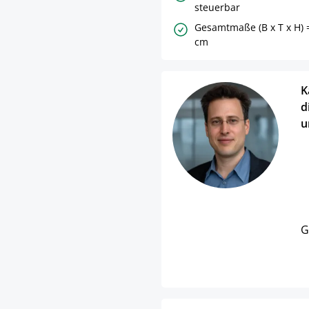
steuerbar
Gesamtmaße (B x T x H) =
cm
K
d
u
G