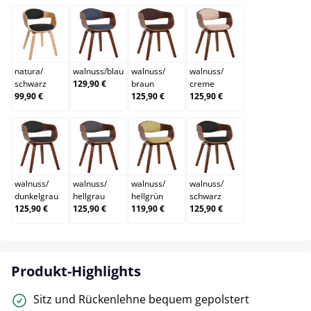
natura/schwarz
walnuss/blau
walnuss/braun
walnuss/creme
natura
/
walnuss
/
blau
walnuss
/
walnuss
/
schwarz
129,90 €
braun
creme
99,90 €
125,90 €
125,90 €
walnuss/dunkelgrau
walnuss/hellgrau
walnuss/hellgrün
walnuss/schwarz
walnuss
/
walnuss
/
walnuss
/
walnuss
/
dunkelgrau
hellgrau
hellgrün
schwarz
125,90 €
125,90 €
119,90 €
125,90 €
Produkt-Highlights
Sitz und Rückenlehne bequem gepolstert