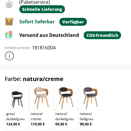
(Paketservice)
Schnelle Lieferung
Sofort lieferbar
Verfügbar
Versand aus Deutschland
CO2-freundlich
181816004
Artikelnummer:
Weitere Produktinformationen anzeigen
auswählen
Farbe:
natura/creme
grau/dunkelgrau
natura/creme
natura/dunkelgrau
natura/hellgrau
grau
/
natura
/
natura
/
natura
/
dunkelgrau
creme
dunkelgrau
hellgrau
124,90 €
119,90 €
99,90 €
99,90 €