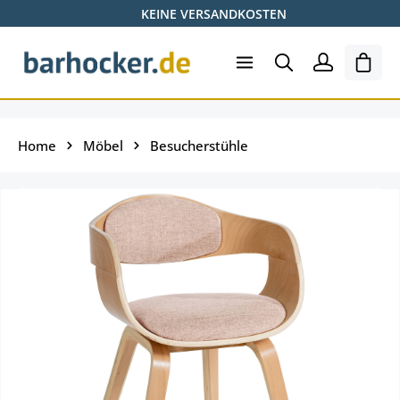
KEINE VERSANDKOSTEN
Zum Hauptinhalt springen
Ware
Home
Möbel
Besucherstühle