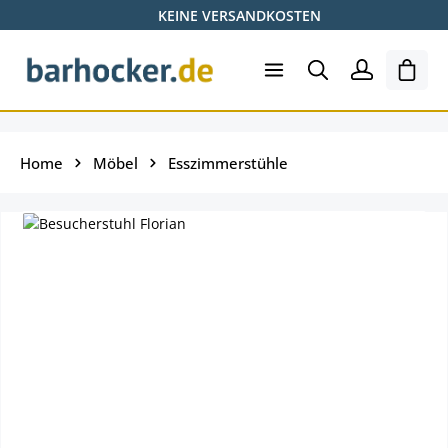
KEINE VERSANDKOSTEN
Zum Hauptinhalt springen
Ware
Home
Möbel
Esszimmerstühle