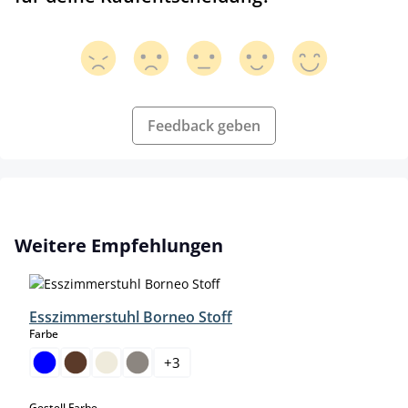
Feedback geben
Produktgalerie überspringen
Weitere Empfehlungen
Esszimmerstuhl Borneo Stoff
auswählen
Farbe
+
3
auswählen
Gestell Farbe