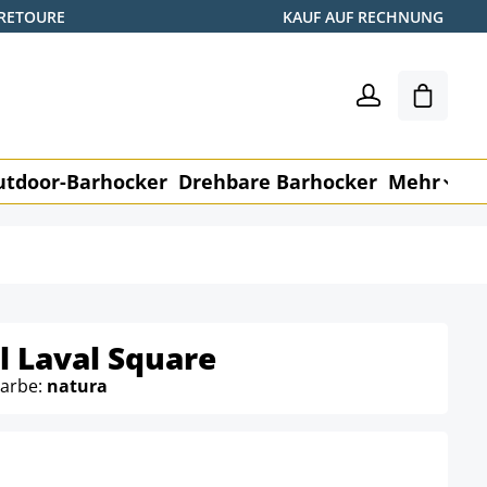
 RETOURE
KAUF AUF RECHNUNG
Warenk
utdoor-Barhocker
Drehbare Barhocker
Mehr
M
l Laval Square
Farbe:
natura