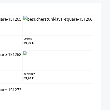
n
creme
creme
69,90 €
schwarz
schwarz
69,90 €