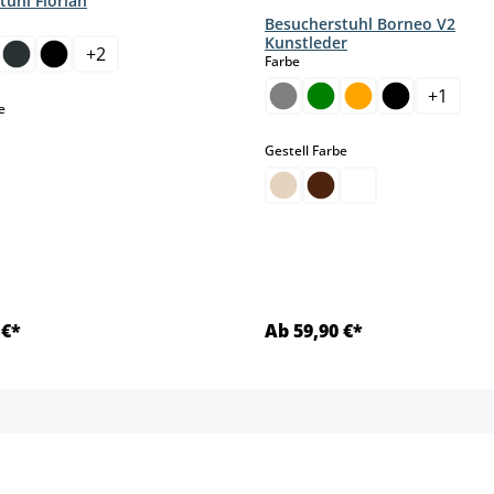
tuhl Florian
hlen
Besucherstuhl Borneo V2
Kunstleder
+
2
auswählen
Farbe
+
1
auswählen
e
auswählen
Gestell Farbe
 €*
Ab 59,90 €*
Details
Details