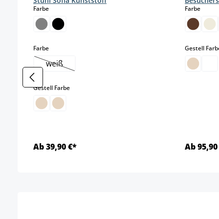
Stuhl Sofia Kunststoff
Besuchers
auswählen
auswä
Farbe
Farbe
auswählen
Farbe
Gestell Farb
weiß
(Diese Option ist zurzeit nicht verfügbar.)
auswählen
Gestell Farbe
Ab 39,90 €*
Ab 95,90
Details