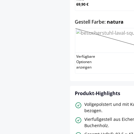
69,90 €
aus
Gestell Farbe:
natura
grau
(Diese O
Verfügbare
Optionen
anzeigen
Produkt-Highlights
Vollgepolstert und mit K
bezogen.
Vierfußgestell aus Eiche
Buchenholz.