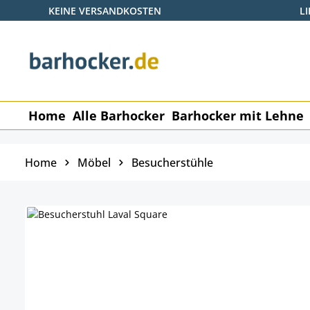
KEINE VERSANDKOSTEN
L
 Hauptinhalt springen
Zur Suche springen
Zur Hauptnavigation springen
Home
Alle Barhocker
Barhocker mit Lehne
Home
Möbel
Besucherstühle