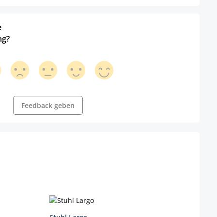
e
ng?
Feedback geben