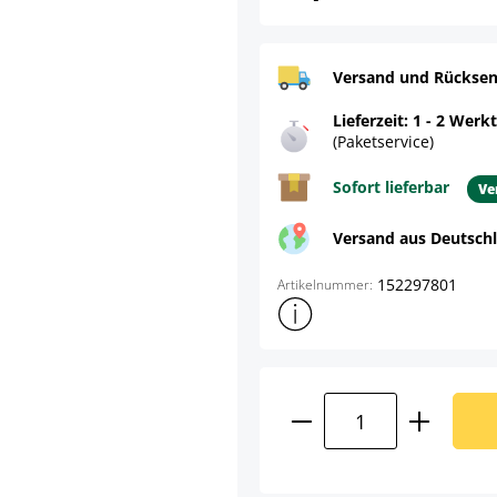
Versand und Rücksen
Lieferzeit: 1 - 2 Werk
(Paketservice)
Sofort lieferbar
Ve
Versand aus Deutsch
152297801
Artikelnummer:
Weitere Produktinformatione
Produkt Anzahl: G