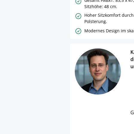
Gesamt HxBxT: 83,5 x 47,
Sitzhöhe: 48 cm.
Hoher Sitzkomfort durch
Polsterung.
Modernes Design im skan
K
d
u
G