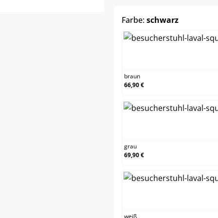
auswähle
Farbe:
schwarz
braun
braun
66,90 €
grau
grau
69,90 €
weiß
weiß