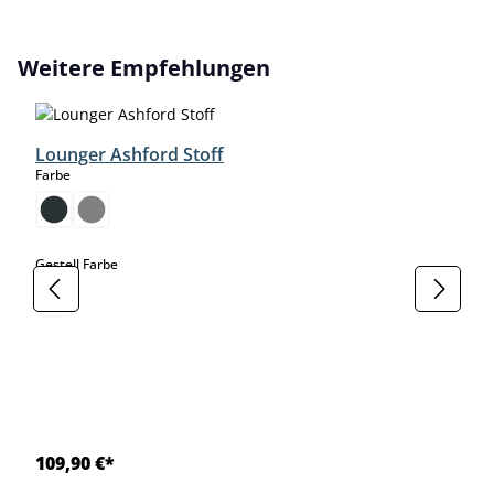
Produktgalerie überspringen
Weitere Empfehlungen
Lounger Ashford Stoff
auswählen
Farbe
auswählen
Gestell Farbe
109,90 €*