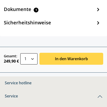
Dokumente
1
Sicherheitshinweise
zentheme.component.product.quantitySele
Gesamt:
In den Warenkorb
249,90 €
Service hotline
Service