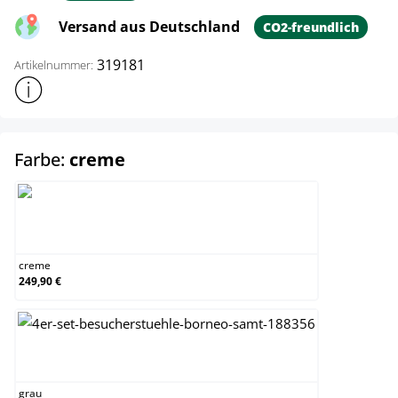
Versand aus Deutschland
CO2-freundlich
319181
Artikelnummer:
Weitere Produktinformationen anzeigen
auswählen
Farbe:
creme
creme
creme
249,90 €
grau
grau