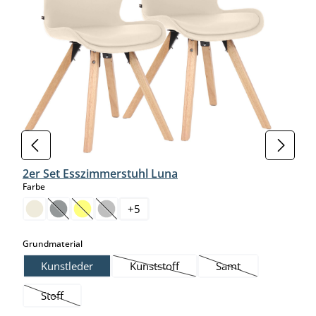
2er Set Esszimmerstuhl Luna
auswählen
Farbe
+
5
(Diese Option ist zurzeit nicht verfügbar.)
(Diese Option ist zurzeit nicht verfügbar.)
(Diese Option ist zurzeit nicht verfügbar.)
auswählen
Grundmaterial
Kunstleder
Kunststoff
Samt
(Diese Option ist zurzeit nicht verfügba
(Diese Option ist zurz
Stoff
(Diese Option ist zurzeit nicht verfügbar.)