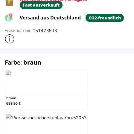
Fast ausverkauft
Versand aus Deutschland
CO2-freundlich
151423603
Artikelnummer:
Weitere Produktinformationen anzeigen
auswählen
Farbe:
braun
braun
braun
689,90 €
grau