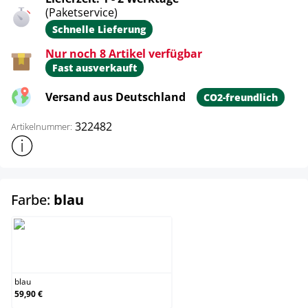
(Paketservice)
Schnelle Lieferung
Nur noch 8 Artikel verfügbar
Fast ausverkauft
Versand aus Deutschland
CO2-freundlich
322482
Artikelnummer:
Weitere Produktinformationen anzeigen
auswählen
Farbe:
blau
blau
blau
59,90 €