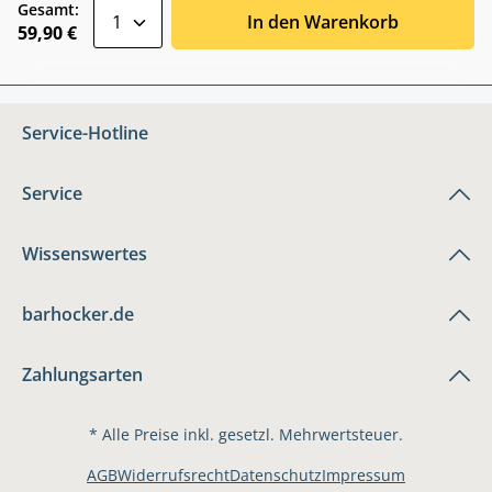
zentheme.component.product.quantitySele
Gesamt:
In den Warenkorb
59,90 €
Service-Hotline
Service
Wissenswertes
barhocker.de
Zahlungsarten
* Alle Preise inkl. gesetzl. Mehrwertsteuer.
AGB
Widerrufsrecht
Datenschutz
Impressum