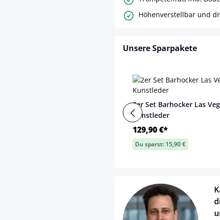
Höhenverstellbar und d
Unsere Sparpakete
2er Set Barhocker Las Ve
Kunstleder
129,90 €*
Du sparst: 15,90 €
K
d
u