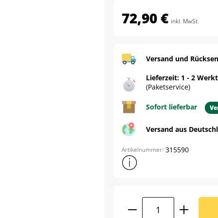
72,90 €
inkl. MwSt.
Versand und Rücksen
Lieferzeit: 1 - 2 Werk
(Paketservice)
Sofort lieferbar
Ve
Versand aus Deutsch
315590
Artikelnummer:
Weitere Produktinformatione
Produkt Anzahl: G