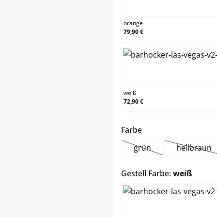
orange
orange
79,90 €
weiß
weiß
72,90 €
auswählen
Farbe
grün
hellbraun
(Diese Option ist zurzei
(Diese 
auswä
Gestell Farbe:
weiß
chrom