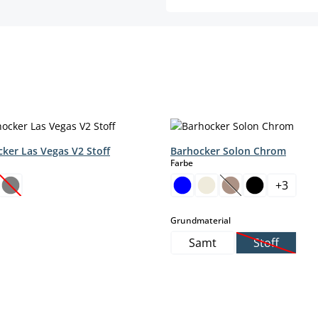
cker Las Vegas V2 Stoff
Barhocker Solon Chrom
hlen
auswählen
Farbe
+
3
(Diese Option ist zurzeit nicht verfügbar.)
(Diese Option ist z
auswählen
Grundmaterial
Samt
Stoff
(Diese Opti