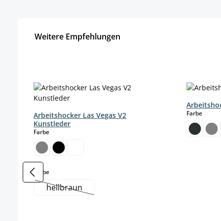
Weitere Empfehlungen
Produktgalerie überspringen
Arbeitsho
auswä
Farbe
Arbeitshocker Las Vegas V2
Kunstleder
auswählen
Farbe
auswählen
Farbe
hellbraun
(Diese Option ist zurzeit nicht verfügbar.)