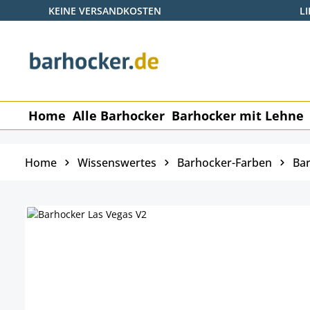
KEINE VERSANDKOSTEN
L
 Hauptinhalt springen
Zur Suche springen
Zur Hauptnavigation springen
Home
Alle Barhocker
Barhocker mit Lehne
Home
Wissenswertes
Barhocker-Farben
Bar