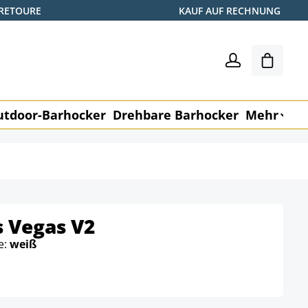
 RETOURE
KAUF AUF RECHNUNG
Warenk
utdoor-Barhocker
Drehbare Barhocker
Mehr
M
s Vegas V2
e:
weiß