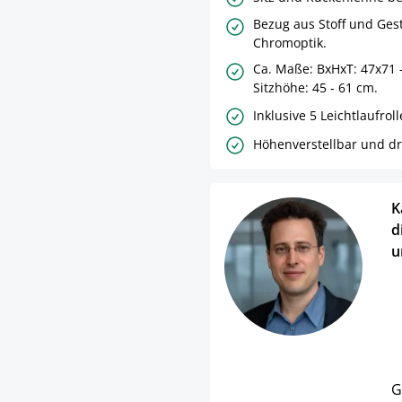
Bezug aus Stoff und Gest
Chromoptik.
Ca. Maße: BxHxT: 47x71 
Sitzhöhe: 45 - 61 cm.
Inklusive 5 Leichtlaufroll
Höhenverstellbar und d
K
d
u
G