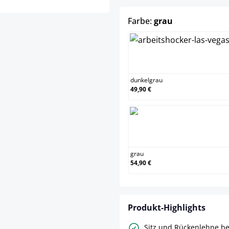
auswählen
Farbe:
grau
dunk
dunkelgrau
49,90 €
grau
grau
54,90 €
Produkt-Highlights
Sitz und Rückenlehne b