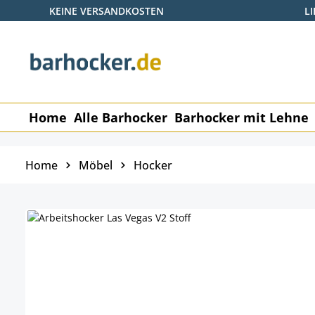
KEINE VERSANDKOSTEN
L
 Hauptinhalt springen
Zur Suche springen
Zur Hauptnavigation springen
Home
Alle Barhocker
Barhocker mit Lehne
Home
Möbel
Hocker