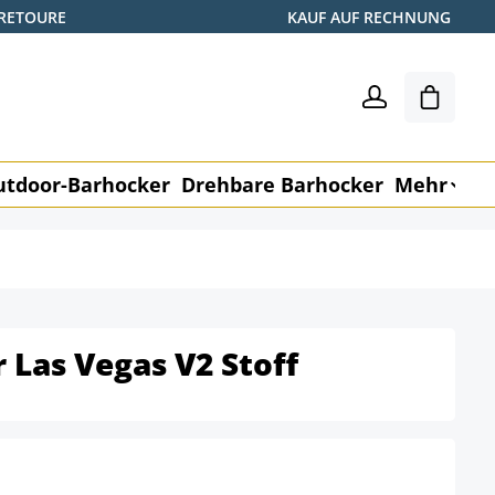
 RETOURE
KAUF AUF RECHNUNG
Warenk
utdoor-Barhocker
Drehbare Barhocker
Mehr
M
 Las Vegas V2 Stoff