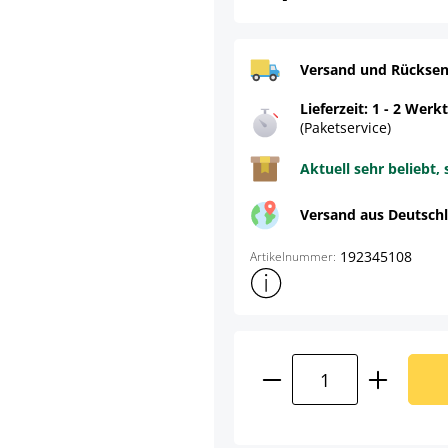
Versand und Rücksen
Lieferzeit: 1 - 2 Werk
(Paketservice)
Aktuell sehr beliebt, 
Versand aus Deutsch
192345108
Artikelnummer:
Weitere Produktinformatione
Produkt Anzahl: G