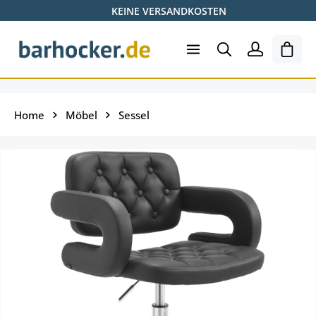
KEINE VERSANDKOSTEN
Zum Hauptinhalt springen
Ware
Home
Möbel
Sessel