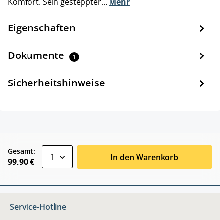
Komfort. Sein gesteppter…
Mehr
Eigenschaften
Dokumente
1
Sicherheitshinweise
zentheme.component.product.quantitySele
Gesamt:
In den Warenkorb
99,90 €
Service-Hotline