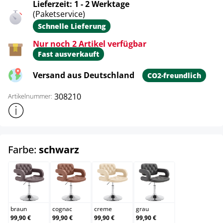
Lieferzeit: 1 - 2 Werktage
(Paketservice)
Schnelle Lieferung
Nur noch 2 Artikel verfügbar
Fast ausverkauft
Versand aus Deutschland
CO2-freundlich
308210
Artikelnummer:
Weitere Produktinformationen anzeigen
auswählen
Farbe:
schwarz
braun
cognac
creme
grau
braun
cognac
creme
grau
99,90 €
99,90 €
99,90 €
99,90 €