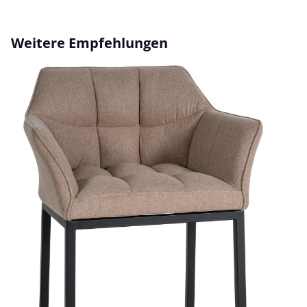
Produktgalerie überspringen
Weitere Empfehlungen