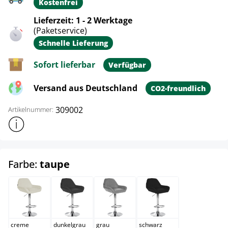
Kostenfrei
Lieferzeit: 1 - 2 Werktage
(Paketservice)
Schnelle Lieferung
Sofort lieferbar
Verfügbar
Versand aus Deutschland
CO2-freundlich
309002
Artikelnummer:
Weitere Produktinformationen anzeigen
auswählen
Farbe:
taupe
creme
dunkelgrau
grau
schwarz
creme
dunkelgrau
grau
schwarz