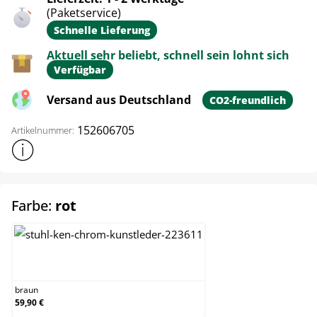
(Paketservice)
Schnelle Lieferung
Aktuell sehr beliebt, schnell sein lohnt sich
Verfügbar
Versand aus Deutschland
CO2-freundlich
152606705
Artikelnummer:
Weitere Produktinformationen anzeigen
auswählen
Farbe:
rot
braun
braun
59,90 €