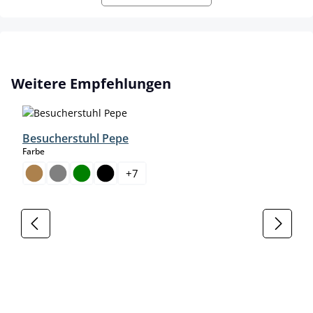
Produktgalerie überspringen
Weitere Empfehlungen
Besucherstuhl Pepe
auswählen
Farbe
+
7