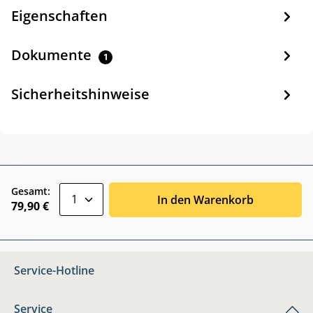
Eigenschaften
Dokumente
1
Sicherheitshinweise
zentheme.component.product.quantitySele
Gesamt:
In den Warenkorb
79,90 €
Service-Hotline
Service