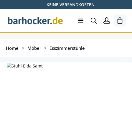
KEINE VERSANDKOSTEN
Zum Hauptinhalt springen
Ware
Home
Möbel
Esszimmerstühle