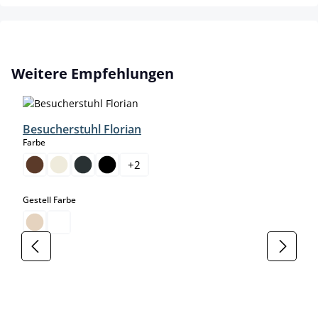
Produktgalerie überspringen
Weitere Empfehlungen
Besucherstuhl Florian
auswählen
Farbe
+
2
auswählen
Gestell Farbe