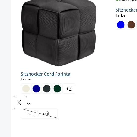
Sitzhocke
auswä
Farbe
Sitzhocker Cord Forinta
auswählen
Farbe
+
2
auswählen
Farbe
anthrazit
(This option is currently unavailable.)