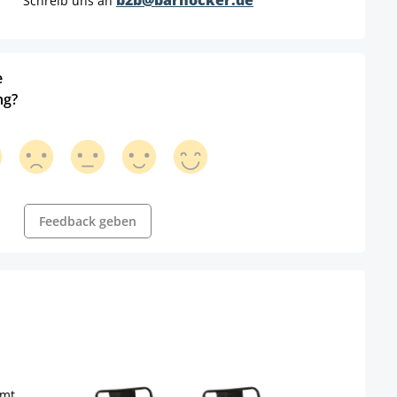
b2b@barhocker.de
Schreib uns an
e
ng?
Feedback geben