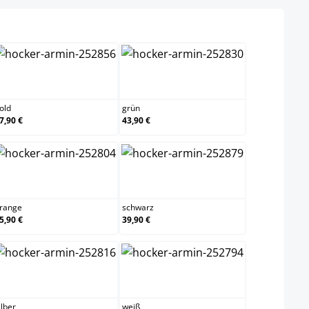
gold
grün
old
grün
7,90 €
43,90 €
orange
schwarz
range
schwarz
5,90 €
39,90 €
silber
weiß
ilber
weiß