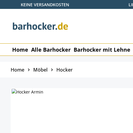
KEINE VERSANDKOSTEN
L
p to main content
Skip to search
Skip to main navigation
Home
Alle Barhocker
Barhocker mit Lehne
Home
Möbel
Hocker