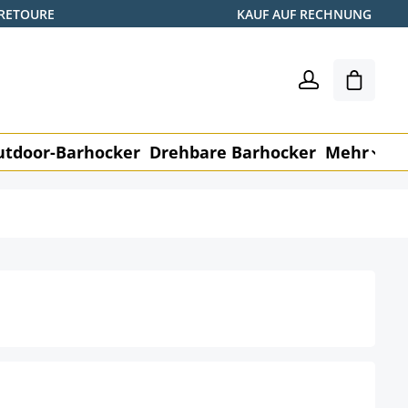
 RETOURE
KAUF AUF RECHNUNG
Warenk
utdoor-Barhocker
Drehbare Barhocker
Mehr
M