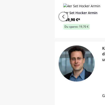
4er Set Hocker Armin
139,90 €*
Du sparst: 19,70 €
K
d
u
G