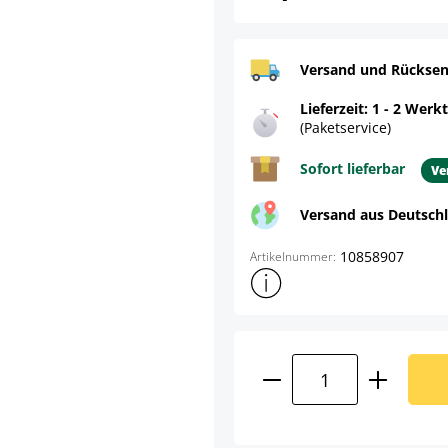
Versand und Rücksen
Lieferzeit: 1 - 2 Werk
(Paketservice)
Sofort lieferbar
Ve
Versand aus Deutsch
10858907
Artikelnummer:
Weitere Produktinformatione
Product Quantity: