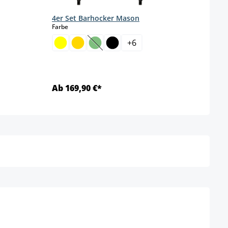
4er Set Barhocker Mason
auswählen
Farbe
+
6
(This option is currently unavailable.)
Ab 169,90 €*
Ab 4
Details