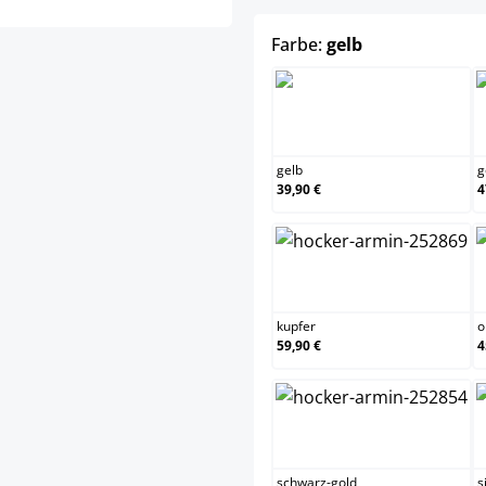
auswählen
Farbe:
gelb
gelb
gelb
g
39,90 €
4
kupfer
kupfer
o
59,90 €
4
schwarz-gold
schwarz-gold
s