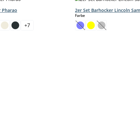
r Pharao
2er Set Barhocker Lincoln Sam
hlen
auswählen
Farbe
+
7
(This option is currently unav
(This option is cur