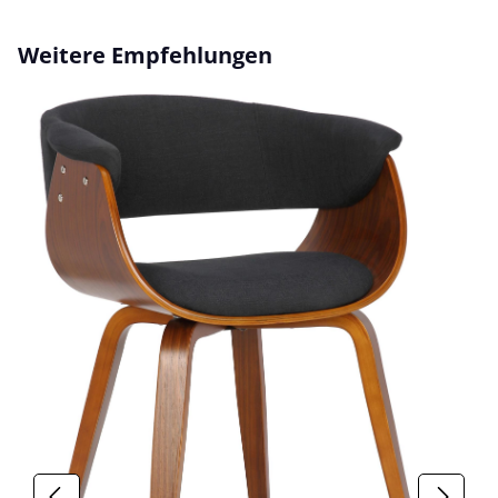
Produktgalerie überspringen
Weitere Empfehlungen