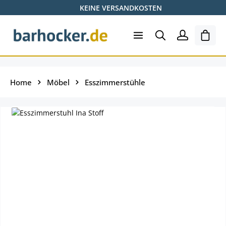
KEINE VERSANDKOSTEN
Zum Hauptinhalt springen
Ware
Home
Möbel
Esszimmerstühle