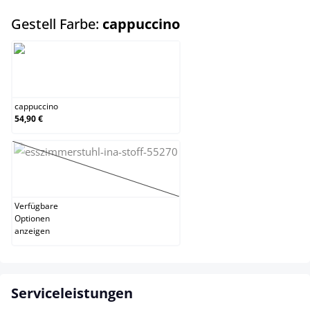
auswählen
Gestell Farbe:
cappuccino
cappuccino
cappuccino
54,90 €
schwarz
(Diese Option ist zurzeit nicht verfügbar.)
Verfügbare
Optionen
anzeigen
Serviceleistungen