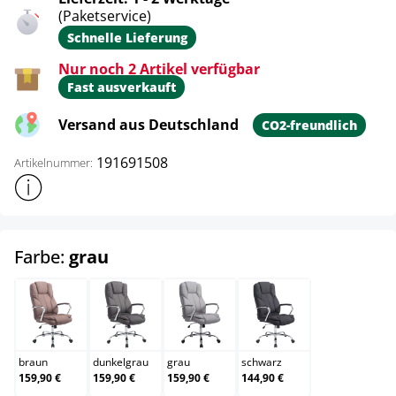
(Paketservice)
Schnelle Lieferung
Nur noch 2 Artikel verfügbar
Fast ausverkauft
Versand aus Deutschland
CO2-freundlich
191691508
Artikelnummer:
Weitere Produktinformationen anzeigen
auswählen
Farbe:
grau
braun
dunkelgrau
grau
schwarz
braun
dunkelgrau
grau
schwarz
159,90 €
159,90 €
159,90 €
144,90 €