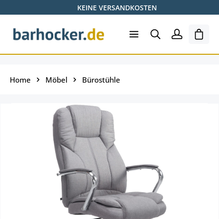
KEINE VERSANDKOSTEN
Zum Hauptinhalt springen
Ware
Home
Möbel
Bürostühle