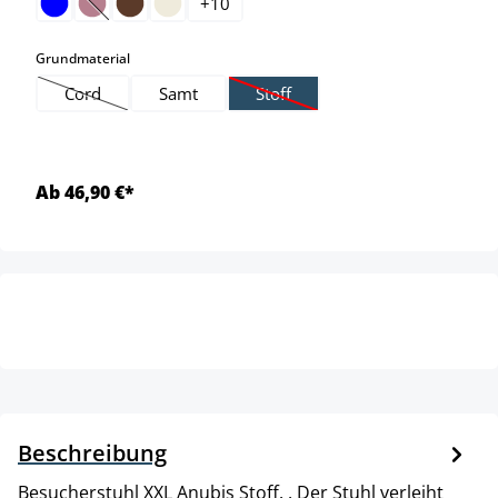
+
10
(Diese Option ist zurzeit nicht verfügbar.)
auswählen
Grundmaterial
Cord
Samt
Stoff
(Diese Option ist zurzeit nicht verfügbar.)
(Diese Option ist zurzeit nicht verf
Ab 46,90 €*
Beschreibung
Besucherstuhl XXL Anubis Stoff. . Der Stuhl verleiht