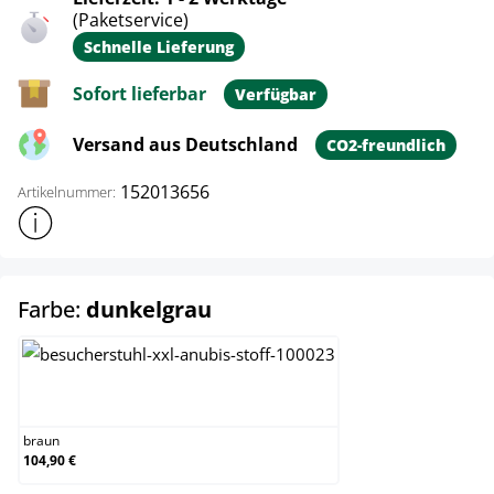
(Paketservice)
Schnelle Lieferung
Sofort lieferbar
Verfügbar
Versand aus Deutschland
CO2-freundlich
152013656
Artikelnummer:
Weitere Produktinformationen anzeigen
auswählen
Farbe:
dunkelgrau
braun
braun
104,90 €