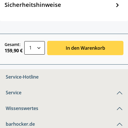
Sicherheitshinweise
zentheme.component.product.quantitySele
Gesamt:
In den Warenkorb
159,90 €
Service-Hotline
Service
Wissenswertes
barhocker.de