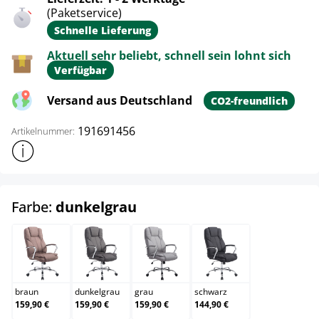
(Paketservice)
Schnelle Lieferung
Aktuell sehr beliebt, schnell sein lohnt sich
Verfügbar
Versand aus Deutschland
CO2-freundlich
191691456
Artikelnummer:
Weitere Produktinformationen anzeigen
auswählen
Farbe:
dunkelgrau
braun
dunkelgrau
grau
schwarz
braun
dunkelgrau
grau
schwarz
159,90 €
159,90 €
159,90 €
144,90 €