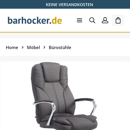
KEINE VERSANDKOSTEN
Zum Hauptinhalt springen
Ware
Home
Möbel
Bürostühle