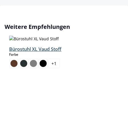
Produktgalerie überspringen
Weitere Empfehlungen
Bürostuhl XL Vaud Stoff
auswählen
Farbe
+
1