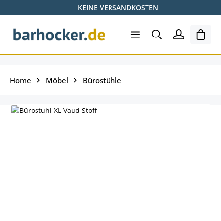
KEINE VERSANDKOSTEN
Zum Hauptinhalt springen
Ware
Home
Möbel
Bürostühle