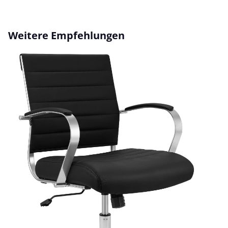
Produktgalerie überspringen
Weitere Empfehlungen