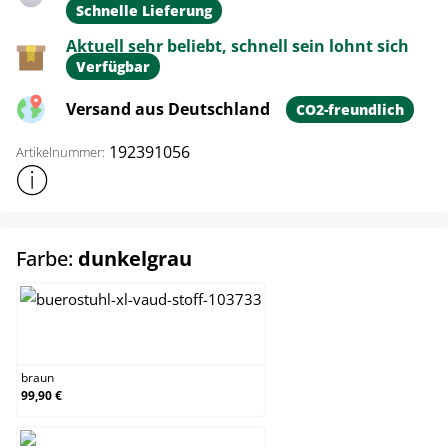
Schnelle Lieferung
Aktuell sehr beliebt, schnell sein lohnt sich
Verfügbar
Versand aus Deutschland
CO2-freundlich
192391056
Artikelnummer:
Weitere Produktinformationen anzeigen
auswählen
Farbe:
dunkelgrau
braun
braun
99,90 €