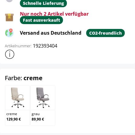
Schnelle Lieferung
Nur noch 2 Artikel verfügbar
Fast ausverkauft
Versand aus Deutschland
CO2-freundlich
192393404
Artikelnummer:
Weitere Produktinformationen anzeigen
auswählen
Farbe:
creme
creme
grau
creme
grau
129,90 €
89,90 €