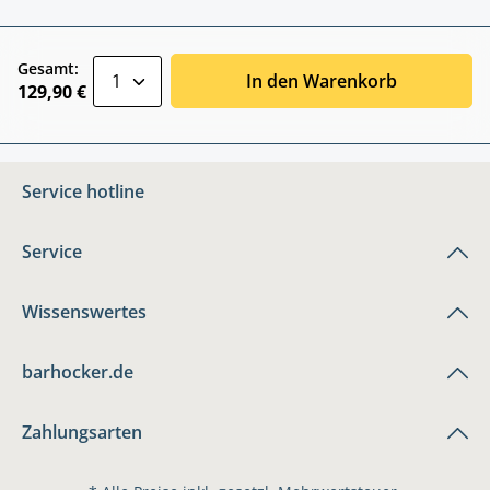
zentheme.component.product.quantitySele
Gesamt:
In den Warenkorb
129,90 €
Service hotline
Service
Wissenswertes
barhocker.de
Zahlungsarten