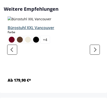
Produktgalerie überspringen
Weitere Empfehlungen
Bürostuhl XXL Vancouver
auswählen
Farbe
+
4
Ab 179,90 €*