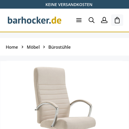
KEINE VERSANDKOSTEN
Zum Hauptinhalt springen
Shopp
Home
Möbel
Bürostühle