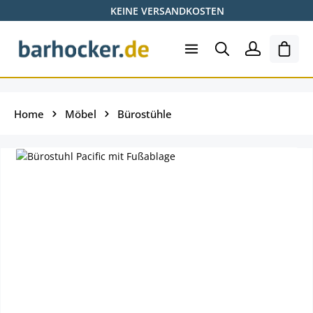
KEINE VERSANDKOSTEN
Zum Hauptinhalt springen
Ware
Home
Möbel
Bürostühle