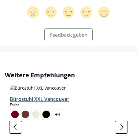
Feedback geben
Produktgalerie überspringen
Weitere Empfehlungen
Bürostuhl XXL Vancouver
auswählen
Farbe
+
4