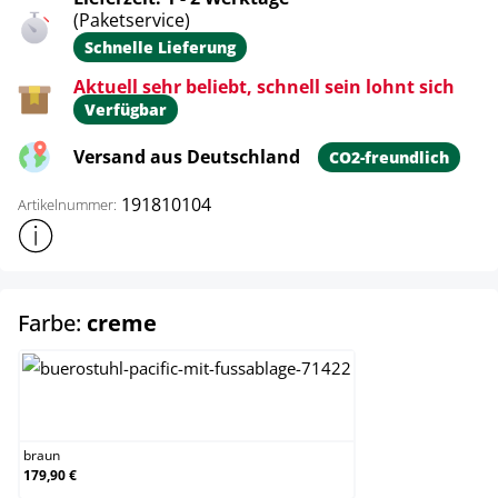
(Paketservice)
Schnelle Lieferung
Aktuell sehr beliebt, schnell sein lohnt sich
Verfügbar
Versand aus Deutschland
CO2-freundlich
191810104
Artikelnummer:
Weitere Produktinformationen anzeigen
auswählen
Farbe:
creme
braun
braun
179,90 €