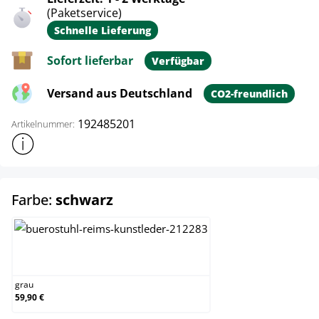
(Paketservice)
Schnelle Lieferung
Sofort lieferbar
Verfügbar
Versand aus Deutschland
CO2-freundlich
192485201
Artikelnummer:
Weitere Produktinformationen anzeigen
auswählen
Farbe:
schwarz
grau
grau
59,90 €