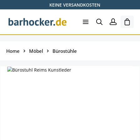
KEINE VERSANDKOSTEN
Zum Hauptinhalt springen
Ware
Home
Möbel
Bürostühle