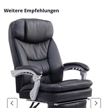
Produktgalerie überspringen
Weitere Empfehlungen