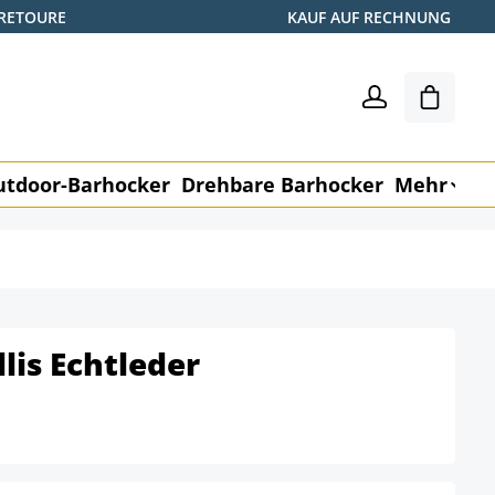
 RETOURE
KAUF AUF RECHNUNG
Warenk
utdoor-Barhocker
Drehbare Barhocker
Mehr
M
lis Echtleder