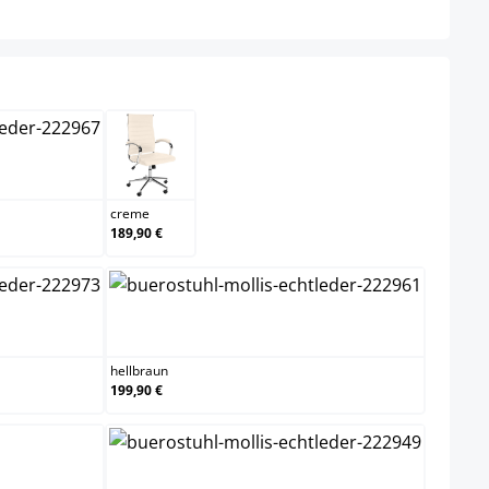
n
creme
creme
189,90 €
hellbraun
hellbraun
199,90 €
rz
weiß