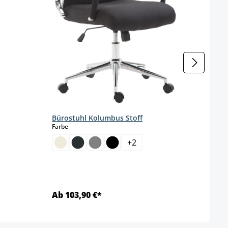
Bürostuhl Kolumbus Stoff
Büros
auswählen
Farbe
Farbe
+
2
Ab 103,90 €*
Ab 1