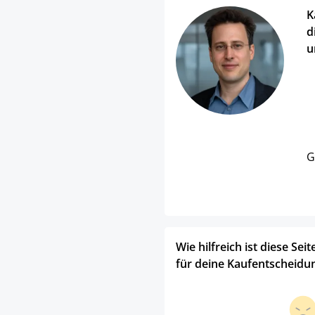
K
d
u
G
Wie hilfreich ist diese Seit
für deine Kaufentscheidu