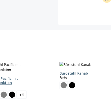
Bürostuhl Kanab
auswählen
Farbe
Pacific mit
unktion
hlen
+
4