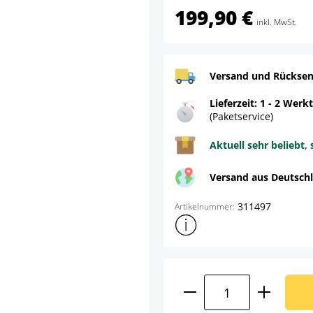
199,90 €
inkl. MwSt.
Versand und Rücksen
Lieferzeit: 1 - 2 Werk
(Paketservice)
Aktuell sehr beliebt, 
Versand aus Deutsch
311497
Artikelnummer:
Weitere Produktinformatione
Produkt Anzahl: G