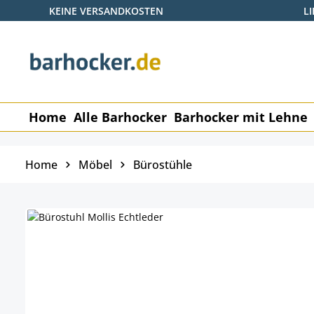
KEINE VERSANDKOSTEN
L
 Hauptinhalt springen
Zur Suche springen
Zur Hauptnavigation springen
Home
Alle Barhocker
Barhocker mit Lehne
Home
Möbel
Bürostühle