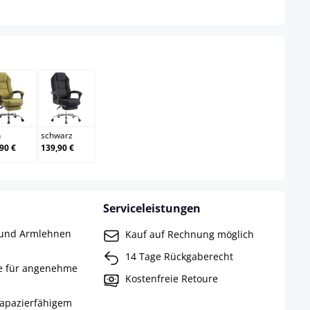
n
au
grün
schwarz
n
schwarz
90 €
139,90 €
Serviceleistungen
e und Armlehnen
Kauf auf Rechnung möglich
14 Tage Rückgaberecht
e für angenehme
Kostenfreie Retoure
trapazierfähigem