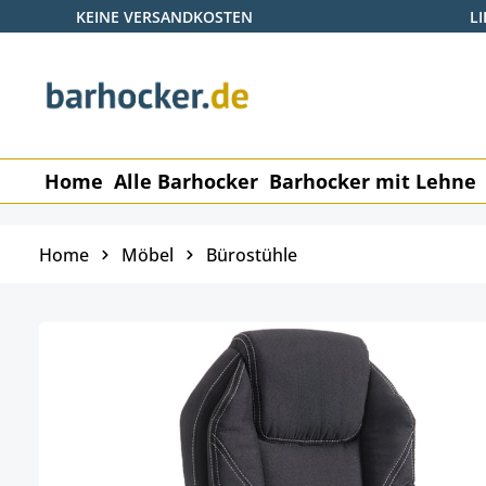
KEINE VERSANDKOSTEN
L
 Hauptinhalt springen
Zur Suche springen
Zur Hauptnavigation springen
Home
Alle Barhocker
Barhocker mit Lehne
Home
Möbel
Bürostühle