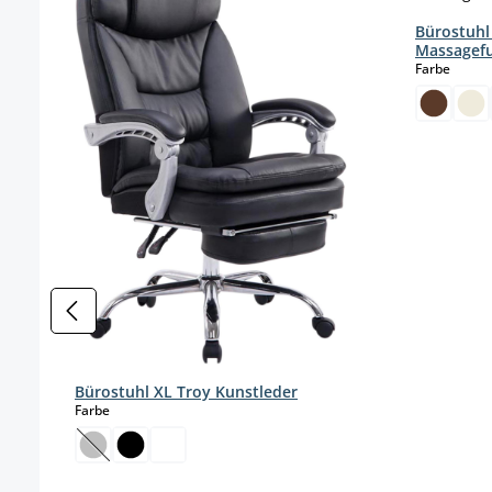
Bürostuhl 
Massagef
auswä
Farbe
Bürostuhl XL Troy Kunstleder
auswählen
Farbe
(Diese Option ist zurzeit nicht verfügbar.)