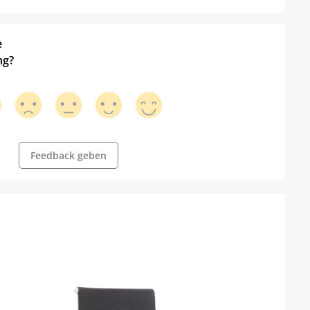
e
ng?
Feedback geben