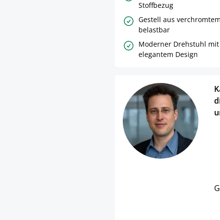
Stoffbezug
Gestell aus verchromtem 
belastbar
Moderner Drehstuhl mit
elegantem Design
K
d
u
G