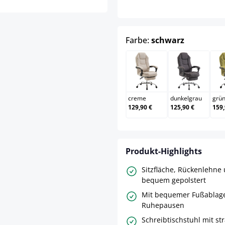
auswähle
Farbe:
schwarz
creme
dunkelgr
creme
dunkelgrau
grü
129,90 €
125,90 €
159,
Produkt-Highlights
Sitzfläche, Rückenlehn
bequem gepolstert
Mit bequemer Fußablag
Ruhepausen
Schreibtischstuhl mit s