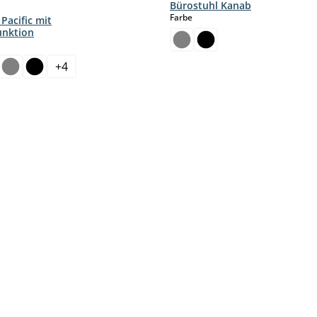
Bürostuhl Kanab
auswählen
Farbe
Pacific mit
unktion
hlen
+
4