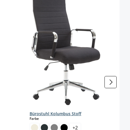
Bürostuhl Kolumbus Stoff
Büros
auswählen
Farbe
Farbe
+
2