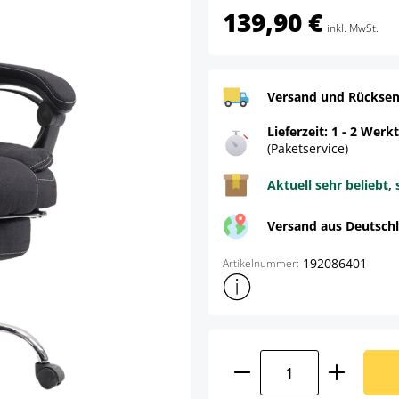
139,90 €
inkl. MwSt.
Versand und Rücksen
Lieferzeit: 1 - 2 Werk
(Paketservice)
Aktuell sehr beliebt, 
Versand aus Deutsch
192086401
Artikelnummer:
Weitere Produktinformatione
Produkt Anzahl: G