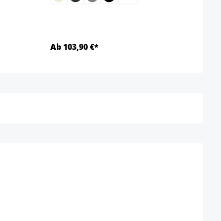
Ab 103,90 €*
Ab 1
Details