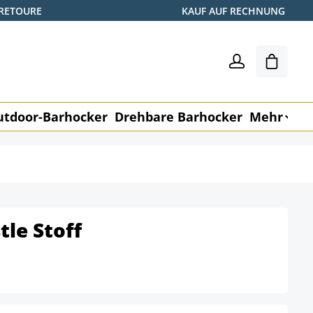
 RETOURE
KAUF AUF RECHNUNG
Warenk
utdoor-Barhocker
Drehbare Barhocker
Mehr
M
tle Stoff