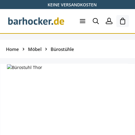
KEINE VERSANDKOSTEN
Zum Hauptinhalt springen
Ware
Home
Möbel
Bürostühle