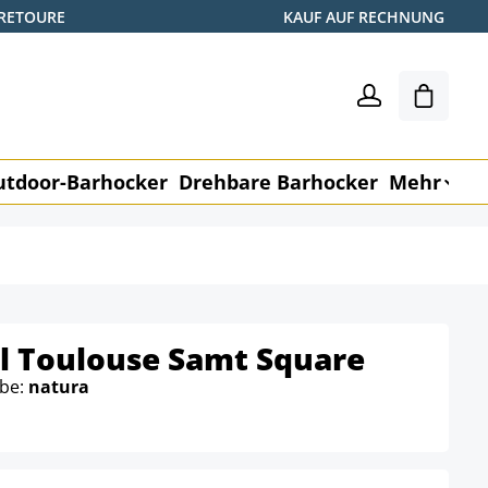
 RETOURE
KAUF AUF RECHNUNG
Warenk
utdoor-Barhocker
Drehbare Barhocker
Mehr
M
l Toulouse Samt Square
rbe:
natura