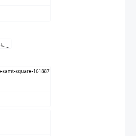
au
it nicht verfügbar.)
e Option ist zurzeit nicht verfügbar.)
wählen
rau
tura