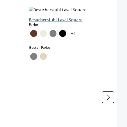
Besucherstuhl Laval Square
Stuhl
auswählen
Farbe
Farbe
+
1
auswählen
Gestell Farbe
Farbe
b
Gestel