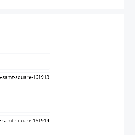
reme
rau
sa