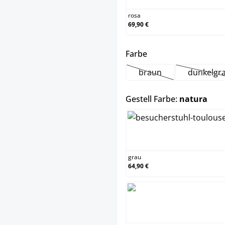
rosa
69,90 €
auswählen
Farbe
braun
dunkelgr
(Diese Option ist zurze
(Dies
aus
Gestell Farbe:
natura
g
grau
64,90 €
na