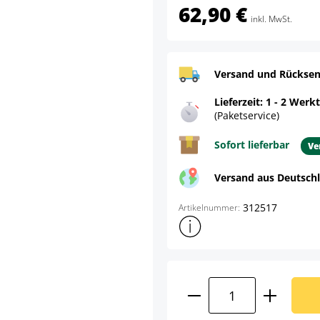
62,90 €
inkl. MwSt.
Versand und Rücksen
Lieferzeit: 1 - 2 Werk
(Paketservice)
Sofort lieferbar
Ve
Versand aus Deutsch
312517
Artikelnummer:
Weitere Produktinformatione
Produkt Anzahl: G