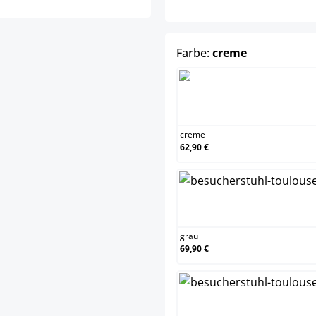
auswählen
Farbe:
creme
c
creme
62,90 €
g
grau
69,90 €
ro