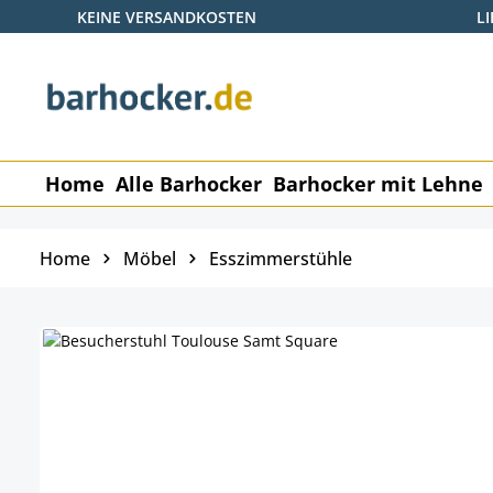
KEINE VERSANDKOSTEN
L
 Hauptinhalt springen
Zur Suche springen
Zur Hauptnavigation springen
Home
Alle Barhocker
Barhocker mit Lehne
Home
Möbel
Esszimmerstühle