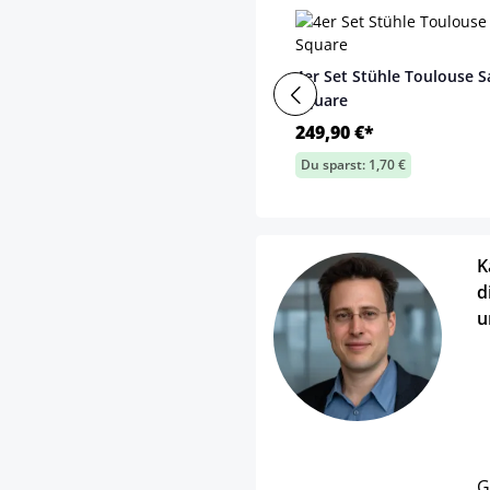
4er Set Stühle Toulouse 
Square
249,90 €*
Du sparst: 1,70 €
K
d
u
G