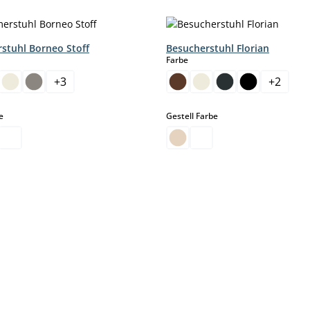
stuhl Borneo Stoff
Besucherstuhl Florian
hlen
auswählen
Farbe
+
3
+
2
auswählen
auswählen
e
Gestell Farbe