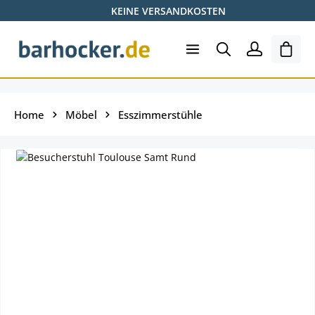
KEINE VERSANDKOSTEN
Zum Hauptinhalt springen
Ware
Home
Möbel
Esszimmerstühle