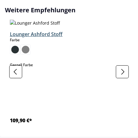
Produktgalerie überspringen
Weitere Empfehlungen
Lounger Ashford Stoff
auswählen
Farbe
auswählen
Gestell Farbe
109,90 €*