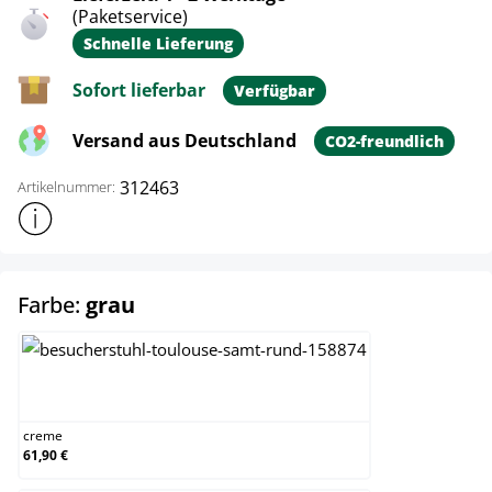
(Paketservice)
Schnelle Lieferung
Sofort lieferbar
Verfügbar
Versand aus Deutschland
CO2-freundlich
312463
Artikelnummer:
Weitere Produktinformationen anzeigen
auswählen
Farbe:
grau
creme
creme
61,90 €