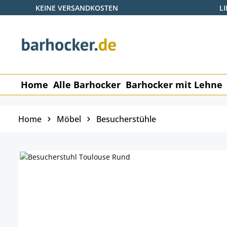
KEINE VERSANDKOSTEN
L
 Hauptinhalt springen
Zur Suche springen
Zur Hauptnavigation springen
Home
Alle Barhocker
Barhocker mit Lehne
Home
Möbel
Besucherstühle