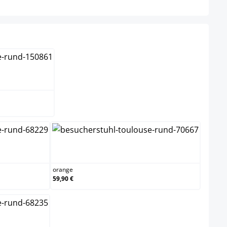
orange
orange
59,90 €
rz