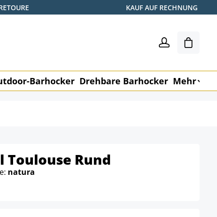
 RETOURE
KAUF AUF RECHNUNG
Warenk
utdoor-Barhocker
Drehbare Barhocker
Mehr
M
l Toulouse Rund
be:
natura