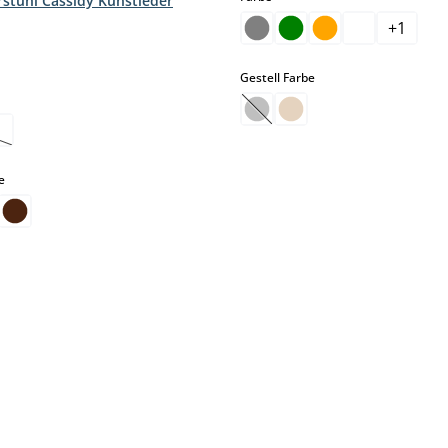
stuhl Cassidy Kunstleder
hlen
+
1
ption ist zurzeit nicht verfügbar.)
auswählen
Gestell Farbe
hlen
(Diese Option ist zurzeit nic
se Option ist zurzeit nicht verfügbar.)
auswählen
e