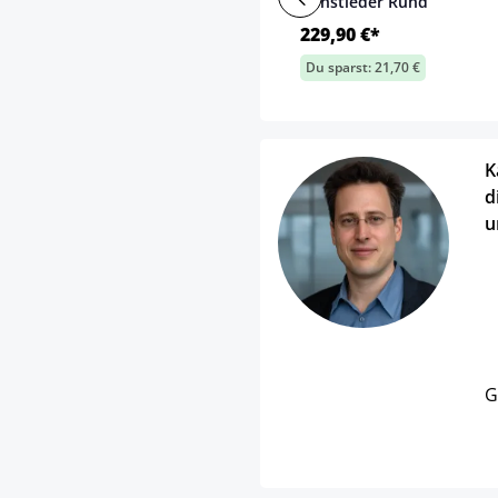
Kunstleder Rund
229,90 €*
Du sparst: 21,70 €
K
d
u
G