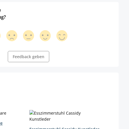
e
ng?
Feedback geben
re