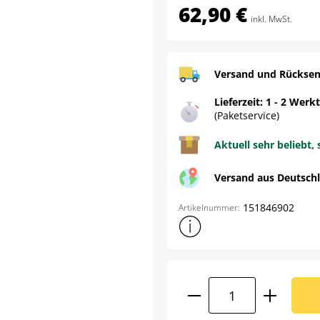
62,90 €
inkl. MwSt.
Versand und Rücksen
Lieferzeit: 1 - 2 Werk
(Paketservice)
Aktuell sehr beliebt, 
Versand aus Deutsch
151846902
Artikelnummer:
Weitere Produktinformatione
Produkt Anzahl: G