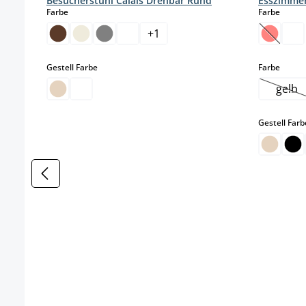
Besucherstuhl Calais Drehbar Rund
Esszimmer
auswählen
auswä
Farbe
Farbe
+
1
(Diese O
auswählen
auswä
Gestell Farbe
Farbe
gelb
(Die
Gestell Farb