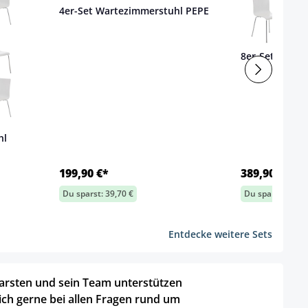
4er-Set Wartezimmerstuhl PEPE
8er-Set Warte
hl
199,90 €*
389,90 €*
Du sparst: 39,70 €
Du sparst: 89,30
Entdecke weitere Sets
arsten und sein Team unterstützen
ich gerne bei allen Fragen rund um