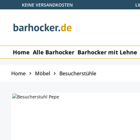
KEINE VERSANDKOSTEN
L
 Hauptinhalt springen
Zur Suche springen
Zur Hauptnavigation springen
Home
Alle Barhocker
Barhocker mit Lehne
Home
Möbel
Besucherstühle