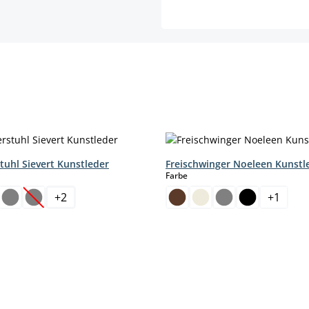
tuhl Sievert Kunstleder
Freischwinger Noeleen Kunstl
hlen
auswählen
Farbe
+
2
+
1
(Diese Option ist zurzeit nicht verfügbar.)