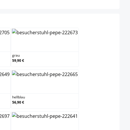
grau
grau
59,90 €
hellblau
hellblau
56,90 €
natura