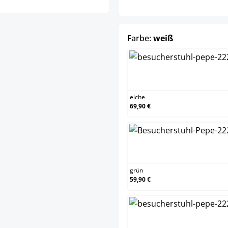
auswählen
Farbe:
weiß
eiche
eiche
69,90 €
grün
grün
59,90 €
lila