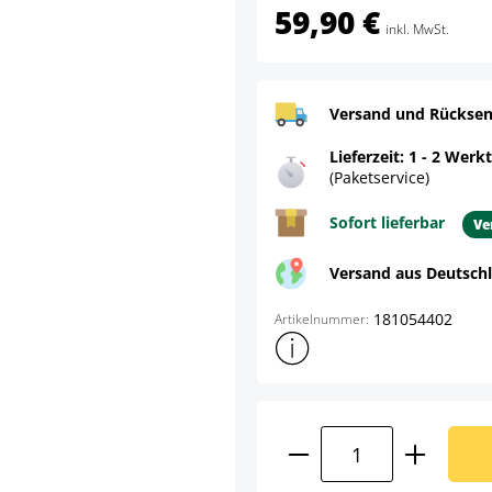
59,90 €
inkl. MwSt.
Versand und Rücksen
Lieferzeit: 1 - 2 Werk
(Paketservice)
Sofort lieferbar
Ve
Versand aus Deutsch
181054402
Artikelnummer:
Weitere Produktinformatione
Produkt Anzahl: G