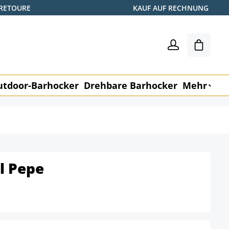
 RETOURE
KAUF AUF RECHNUNG
Warenk
utdoor-Barhocker
Drehbare Barhocker
Mehr
M
l Pepe