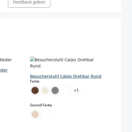
Feedback geben
eder
Besucherstuhl Calais Drehbar Rund
Essz
auswählen
Farbe
Farbe
+
1
(Di
auswählen
Gestell Farbe
Farbe
g
Gestel