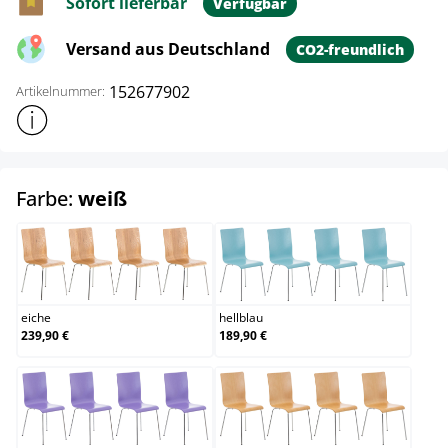
Sofort lieferbar
Verfügbar
Versand aus Deutschland
CO2-freundlich
152677902
Artikelnummer:
Weitere Produktinformationen anzeigen
auswählen
Farbe:
weiß
eiche
hellblau
eiche
hellblau
239,90 €
189,90 €
lila
natura