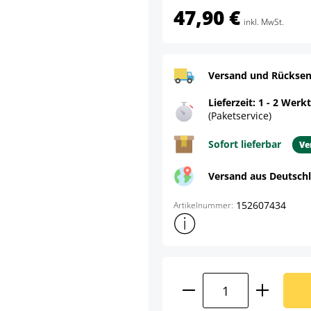
47,90 €
inkl. MwSt.
Versand und Rücksen
Lieferzeit: 1 - 2 Werk
(Paketservice)
Sofort lieferbar
Ve
Versand aus Deutsch
152607434
Artikelnummer:
Weitere Produktinformatione
Produkt Anzahl: G