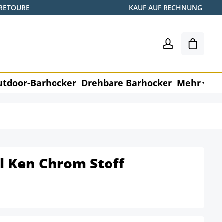
 RETOURE
KAUF AUF RECHNUNG
Warenk
utdoor-Barhocker
Drehbare Barhocker
Mehr
M
l Ken Chrom Stoff