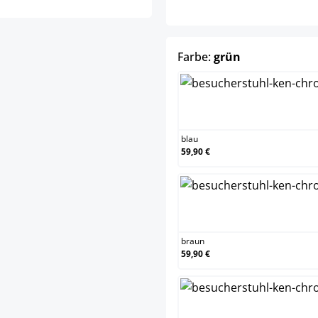
auswählen
Farbe:
grün
blau
blau
59,90 €
brau
braun
59,90 €
crem