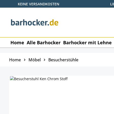
KEINE VERSANDKOSTEN
L
 Hauptinhalt springen
Zur Suche springen
Zur Hauptnavigation springen
Home
Alle Barhocker
Barhocker mit Lehne
Home
Möbel
Besucherstühle