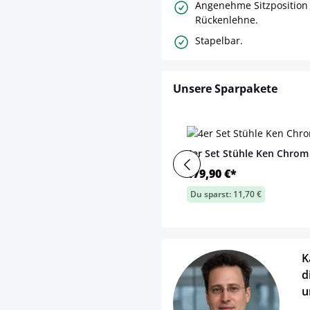
Angenehme Sitzposition
Rückenlehne.
Stapelbar.
Unsere Sparpakete
4er Set Stühle Ken Chrom 
179,90 €*
Du sparst: 11,70 €
K
d
u