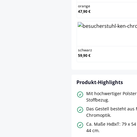
orange
47,90 €
schw
schwarz
59,90 €
Produkt-Highlights
Mit hochwertiger Polste
Stoffbezug.
Das Gestell besteht aus 
Chromoptik.
Ca. Maße HxBxT: 79 x 54 
44 cm.