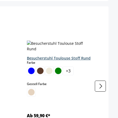
Stuhl
Farbe
Besucherstuhl Toulouse Stoff Rund
auswählen
Farbe
+
3
Gestel
auswählen
Gestell Farbe
Ab 59,90 €*
Ab 5