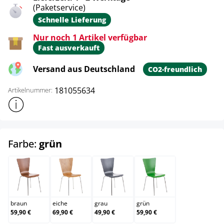
(Paketservice)
Schnelle Lieferung
Nur noch 1 Artikel verfügbar
Fast ausverkauft
Versand aus Deutschland
CO2-freundlich
181055634
Artikelnummer:
Weitere Produktinformationen anzeigen
auswählen
Farbe:
grün
braun
eiche
grau
grün
braun
eiche
grau
grün
59,90 €
69,90 €
49,90 €
59,90 €