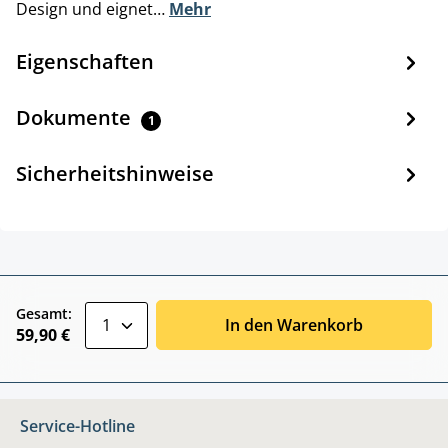
Design und eignet…
Mehr
Eigenschaften
Dokumente
1
Sicherheitshinweise
zentheme.component.product.quantitySele
Gesamt:
In den Warenkorb
59,90 €
Service-Hotline