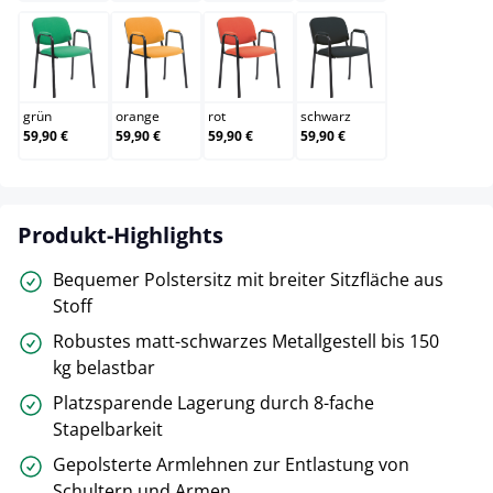
grün
orange
rot
schwarz
grün
orange
rot
schwarz
59,90 €
59,90 €
59,90 €
59,90 €
Produkt-Highlights
Bequemer Polstersitz mit breiter Sitzfläche aus
Stoff
Robustes matt-schwarzes Metallgestell bis 150
kg belastbar
Platzsparende Lagerung durch 8-fache
Stapelbarkeit
Gepolsterte Armlehnen zur Entlastung von
Schultern und Armen