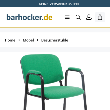
KEINE VERSANDKOSTEN
Zum Hauptinhalt springen
Ware
Home
Möbel
Besucherstühle