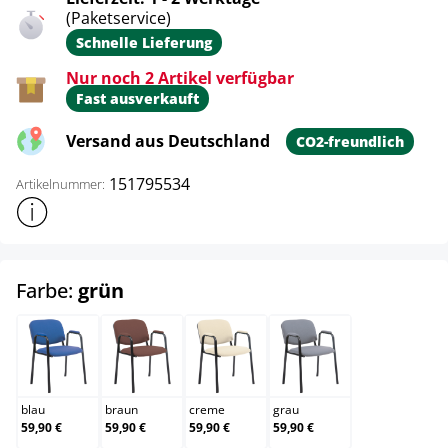
(Paketservice)
Schnelle Lieferung
Nur noch 2 Artikel verfügbar
Fast ausverkauft
Versand aus Deutschland
CO2-freundlich
151795534
Artikelnummer:
Weitere Produktinformationen anzeigen
auswählen
Farbe:
grün
blau
braun
creme
grau
blau
braun
creme
grau
59,90 €
59,90 €
59,90 €
59,90 €