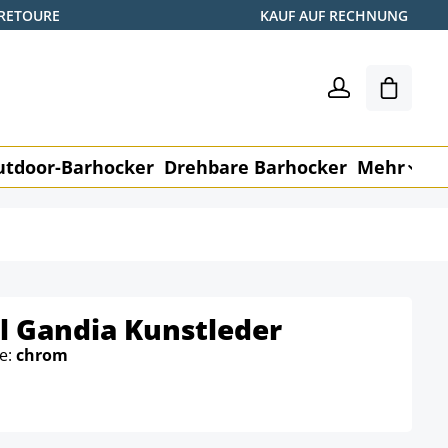
 RETOURE
KAUF AUF RECHNUNG
Warenk
utdoor-Barhocker
Drehbare Barhocker
Mehr
M
l Gandia Kunstleder
be:
chrom