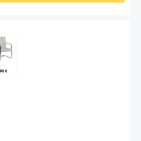
weiß
ß
90 €
it nicht verfügbar.)
ählen
on ist zurzeit nicht verfügbar.)