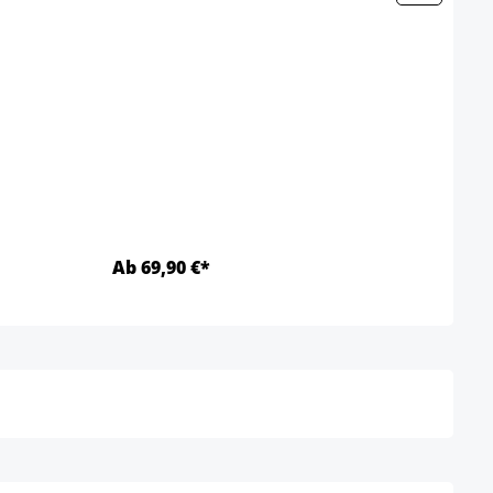
Besuc
Farbe
Ab 69,90 €*
Ab 5
Details