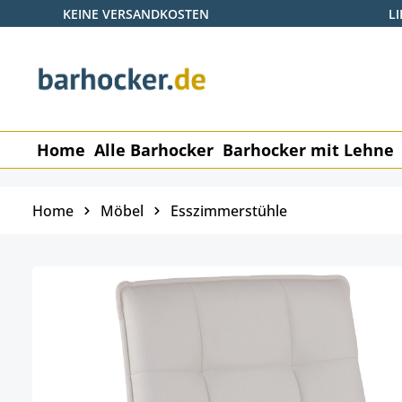
KEINE VERSANDKOSTEN
L
 Hauptinhalt springen
Zur Suche springen
Zur Hauptnavigation springen
Home
Alle Barhocker
Barhocker mit Lehne
Home
Möbel
Esszimmerstühle