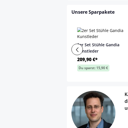
Unsere Sparpakete
2er Set Stühle Gandia
Kunstleder
209,90 €*
Du sparst: 15,90 €
K
d
u