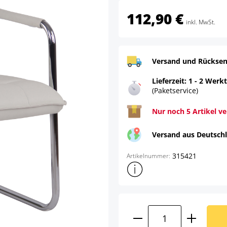
112,90 €
inkl. MwSt.
Versand und Rücksen
Lieferzeit: 1 - 2 Werk
(Paketservice)
Nur noch 5 Artikel v
Versand aus Deutsch
315421
Artikelnummer:
Weitere Produktinformatione
Produkt Anzahl: G