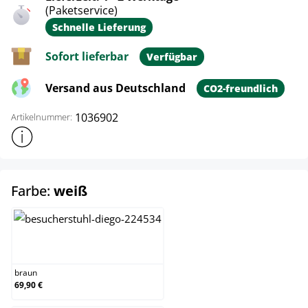
(Paketservice)
Schnelle Lieferung
Sofort lieferbar
Verfügbar
Versand aus Deutschland
CO2-freundlich
1036902
Artikelnummer:
Weitere Produktinformationen anzeigen
auswählen
Farbe:
weiß
braun
braun
69,90 €