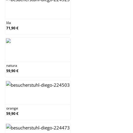
lila
lila
71,90 €
natura
natura
59,90 €
orange
orange
59,90 €