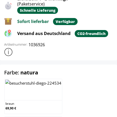
(Paketservice)
Schnelle Lieferung
Sofort lieferbar
Verfügbar
Versand aus Deutschland
CO2-freundlich
1036926
Artikelnummer:
Weitere Produktinformationen anzeigen
auswählen
Farbe:
natura
braun
braun
69,90 €