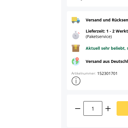
Versand und Rücksen
Lieferzeit: 1 - 2 Werk
(Paketservice)
Aktuell sehr beliebt, 
Versand aus Deutsch
152301701
Artikelnummer:
Weitere Produktinformatione
Produkt Anzahl: G