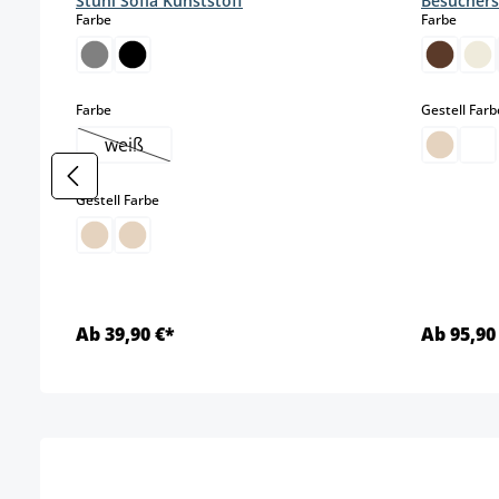
Stuhl Sofia Kunststoff
Besuchers
auswählen
auswä
Farbe
Farbe
auswählen
Farbe
Gestell Farb
weiß
(Diese Option ist zurzeit nicht verfügbar.)
auswählen
Gestell Farbe
Ab 39,90 €*
Ab 95,90
Details