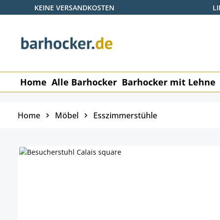
KEINE VERSANDKOSTEN
L
 Hauptinhalt springen
Zur Suche springen
Zur Hauptnavigation springen
Home
Alle Barhocker
Barhocker mit Lehne
Home
Möbel
Esszimmerstühle