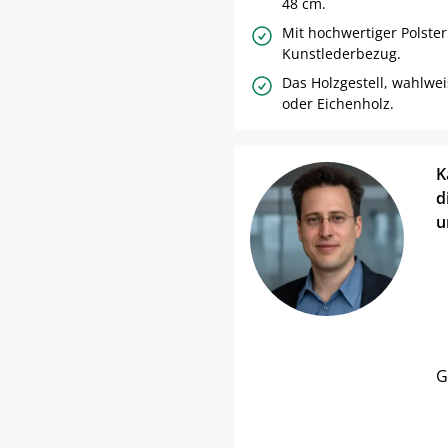
48 cm.
Mit hochwertiger Polste
Kunstlederbezug.
Das Holzgestell, wahlwe
oder Eichenholz.
K
d
u
G