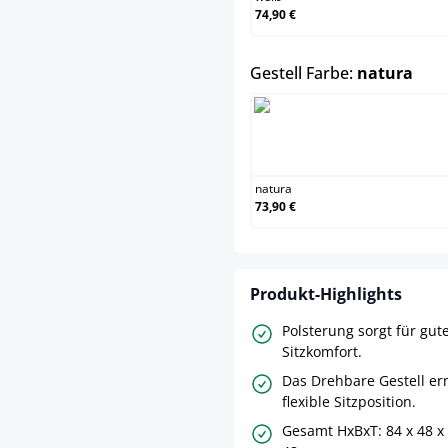
74,90 €
aus
Gestell Farbe:
natura
natura
natura
73,90 €
Produkt-Highlights
Polsterung sorgt für gut
Sitzkomfort.
Das Drehbare Gestell er
flexible Sitzposition.
Gesamt HxBxT: 84 x 48 x