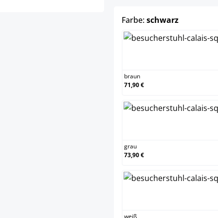
auswähle
Farbe:
schwarz
braun
braun
71,90 €
grau
grau
73,90 €
weiß
weiß