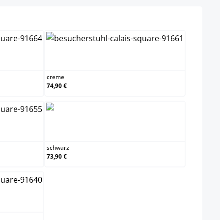
n
creme
creme
74,90 €
schwarz
schwarz
73,90 €