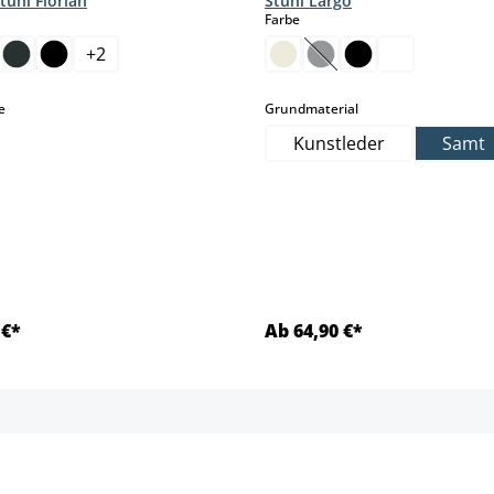
tuhl Florian
Stuhl Largo
hlen
auswählen
Farbe
+
2
(Diese Option ist zurzei
auswählen
auswählen
e
Grundmaterial
Kunstleder
Samt
 €*
Ab 64,90 €*
Details
Details