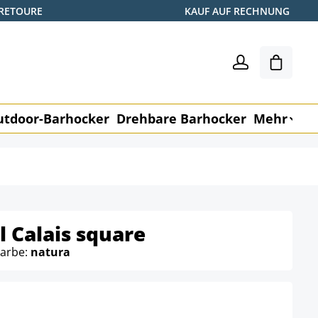
 RETOURE
KAUF AUF RECHNUNG
Warenk
utdoor-Barhocker
Drehbare Barhocker
Mehr
M
 Calais square
Farbe:
natura