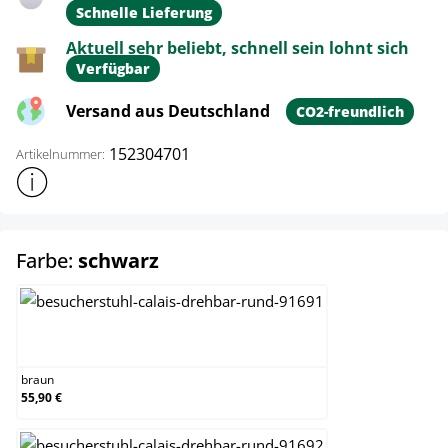
Schnelle Lieferung
Aktuell sehr beliebt, schnell sein lohnt sich
Verfügbar
Versand aus Deutschland
CO2-freundlich
152304701
Artikelnummer:
Weitere Produktinformationen anzeigen
auswählen
Farbe:
schwarz
braun
braun
55,90 €