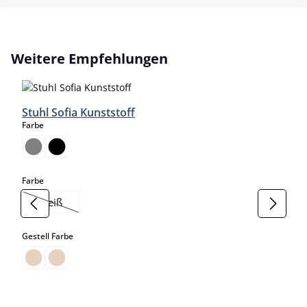
Produktgalerie überspringen
Weitere Empfehlungen
Stuhl Sofia Kunststoff
auswählen
Farbe
auswählen
Farbe
weiß
(Diese Option ist zurzeit nicht verfügbar.)
auswählen
Gestell Farbe