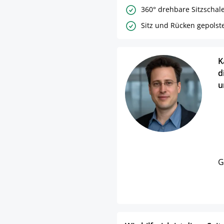
360° drehbare Sitzschale
Sitz und Rücken gepolste
K
d
u
G