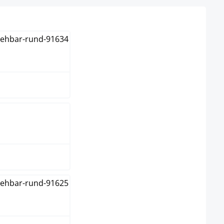
un
me
u