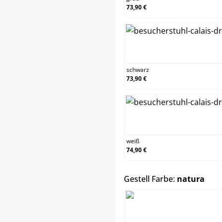
73,90 €
sch
schwarz
73,90 €
wei
weiß
74,90 €
aus
Gestell Farbe:
natura
nat