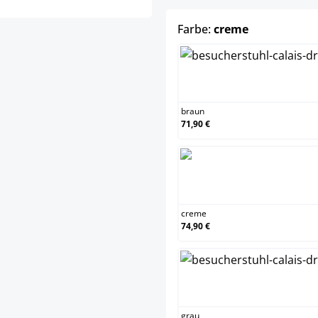
auswählen
Farbe:
creme
bra
braun
71,90 €
cre
creme
74,90 €
gra
grau