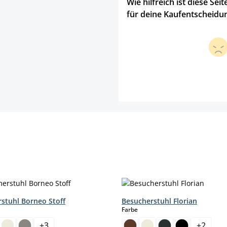
Wie hilfreich ist diese Seit
für deine Kaufentscheidu
stuhl Borneo Stoff
Besucherstuhl Florian
hlen
auswählen
Farbe
+
3
+
2