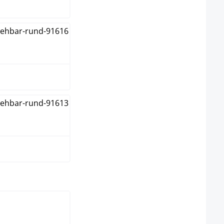
warz
ß
wählen
ura