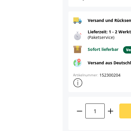
Versand und Rücksen
Lieferzeit: 1 - 2 Werk
(Paketservice)
Sofort lieferbar
Ve
Versand aus Deutsch
152300204
Artikelnummer:
Weitere Produktinformatione
Produkt Anzahl: G