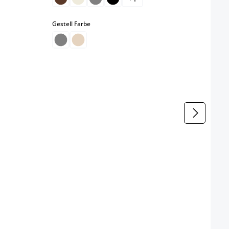
auswählen
Gestell Farbe
Farbe
b
Gestel