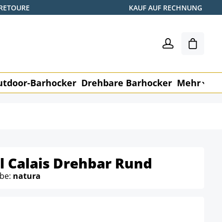
 RETOURE
KAUF AUF RECHNUNG
Warenk
utdoor-Barhocker
Drehbare Barhocker
Mehr
M
l Calais Drehbar Rund
rbe:
natura