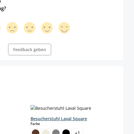
e
ng?
Feedback geben
Besucherstuhl Laval Square
Stuhl
auswählen
Farbe
Farbe
+
1