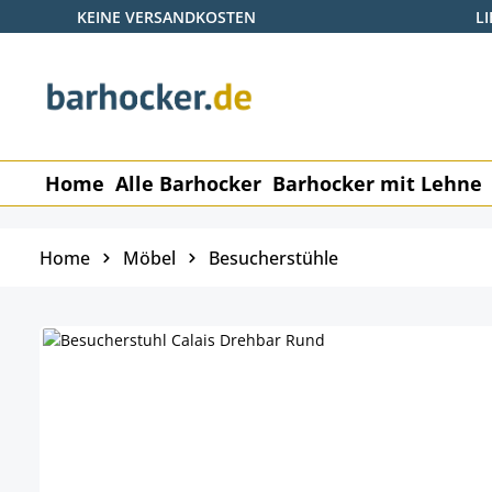
KEINE VERSANDKOSTEN
L
 Hauptinhalt springen
Zur Suche springen
Zur Hauptnavigation springen
Home
Alle Barhocker
Barhocker mit Lehne
Home
Möbel
Besucherstühle