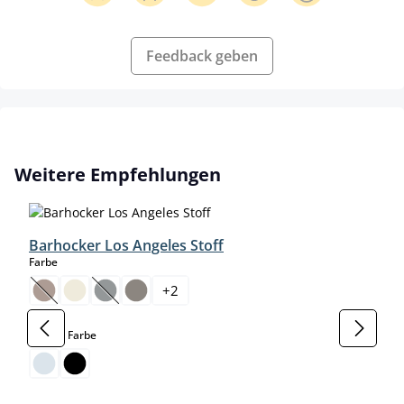
Feedback geben
Produktgalerie überspringen
Weitere Empfehlungen
Barhocker Los Angeles Stoff
auswählen
Farbe
+
2
(Diese Option ist zurzeit nicht verfügbar.)
(Diese Option ist zurzeit nicht verfügbar.)
auswählen
Gestell Farbe