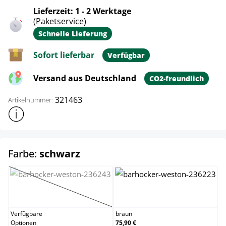
Lieferzeit: 1 - 2 Werktage
(Paketservice)
Schnelle Lieferung
Sofort lieferbar
Verfügbar
Versand aus Deutschland
CO2-freundlich
321463
Artikelnummer:
Weitere Produktinformationen anzeigen
auswählen
Farbe:
schwarz
blau
braun
(Diese Option ist zurzeit nicht verfügbar.)
Verfügbare
braun
Optionen
75,90 €