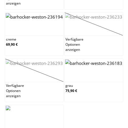
anzeigen
creme
dunkelgrau
(Diese Option ist zur
creme
Verfügbare
69,90 €
Optionen
anzeigen
dunkelgrün
grau
(Diese Option ist zurzeit nicht verfügbar.)
Verfügbare
grau
Optionen
75,90 €
anzeigen
schwarz