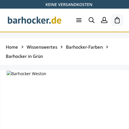
KEINE VERSANDKOSTEN
Zum Hauptinhalt springen
Ware
Home
Wissenswertes
Barhocker-Farben
Barhocker in Grün