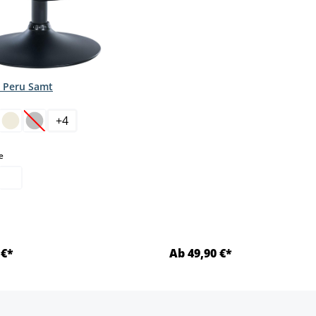
 Peru Samt
hlen
+
4
(Diese Option ist zurzeit nicht verfügbar.)
auswählen
e
 €*
Ab 49,90 €*
Details
Details