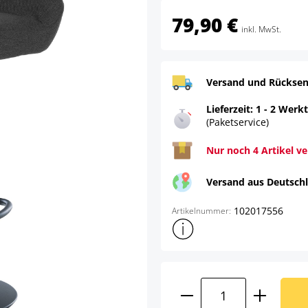
79,90 €
inkl. MwSt.
Versand und Rücksen
Lieferzeit: 1 - 2 Werk
(Paketservice)
Nur noch 4 Artikel v
Versand aus Deutsch
102017556
Artikelnummer:
Weitere Produktinformatione
Produkt Anzahl: G