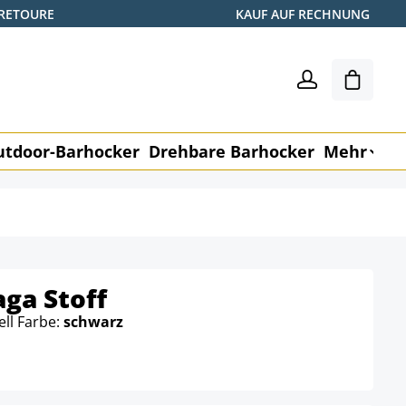
 RETOURE
KAUF AUF RECHNUNG
Warenk
utdoor-Barhocker
Drehbare Barhocker
Mehr
M
ga Stoff
ell Farbe:
schwarz