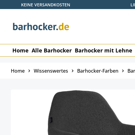
KEINE VERSANDKOSTEN
L
 Hauptinhalt springen
Zur Suche springen
Zur Hauptnavigation springen
Home
Alle Barhocker
Barhocker mit Lehne
Home
Wissenswertes
Barhocker-Farben
Bar