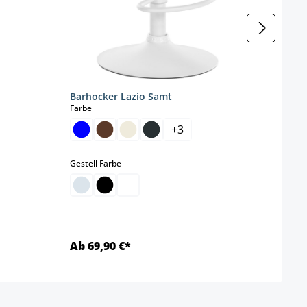
Barh
Farbe
Barhocker Lazio Samt
auswählen
Farbe
Gestel
+
3
auswählen
Gestell Farbe
Ab 69,90 €*
Ab 6
Details