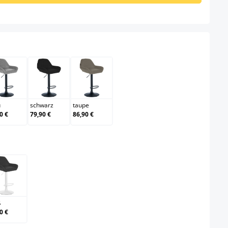
hlen
au
grau
schwarz
taupe
u
schwarz
taupe
0 €
79,90 €
86,90 €
swählen
weiß
ß
0 €