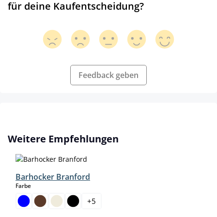
für deine Kaufentscheidung?
Feedback geben
Produktgalerie überspringen
Weitere Empfehlungen
Barhocker Branford
auswählen
Farbe
+
5