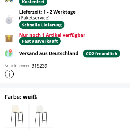
Kostenfrei
Lieferzeit: 1 - 2 Werktage
(Paketservice)
Schnelle Lieferung
Nur noch 1 Artikel verfügbar
Fast ausverkauft
Versand aus Deutschland
CO2-freundlich
315239
Artikelnummer:
Weitere Produktinformationen anzeigen
auswählen
Farbe:
weiß
creme
weiß