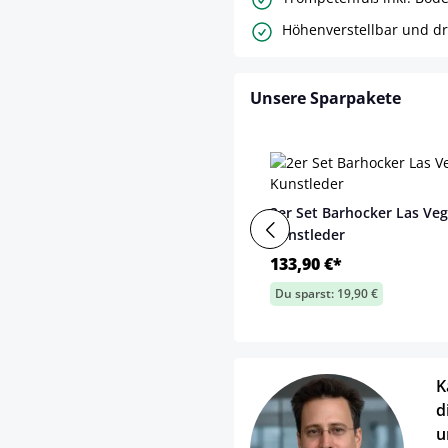
Höhenverstellbar und d
Unsere Sparpakete
2er Set Barhocker Las Ve
Kunstleder
133,90 €*
Du sparst: 19,90 €
K
d
u