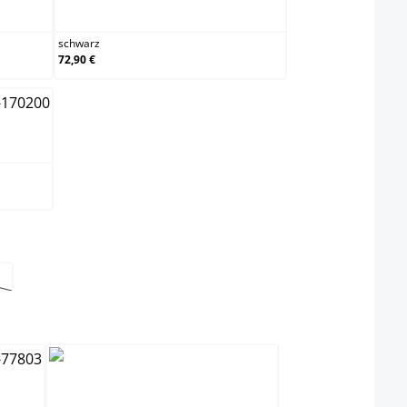
schwarz
schwarz
72,90 €
t nicht verfügbar.)
Option ist zurzeit nicht verfügbar.)
swählen
schwarz