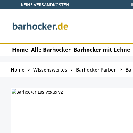
KEINE VERSANDKOSTEN
L
 Hauptinhalt springen
Zur Suche springen
Zur Hauptnavigation springen
Home
Alle Barhocker
Barhocker mit Lehne
Home
Wissenswertes
Barhocker-Farben
Bar