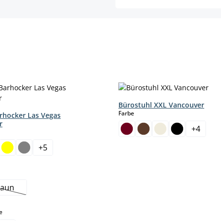
Bürostuhl XXL Vancouver
auswählen
Farbe
arhocker Las Vegas
r
+
4
hlen
+
5
ption ist zurzeit nicht verfügbar.)
hlen
raun
Diese Option ist zurzeit nicht verfügbar.)
auswählen
e