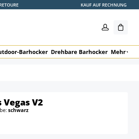
 RETOURE
KAUF AUF RECHNUNG
Shoppin
utdoor-Barhocker
Drehbare Barhocker
Mehr
M
s Vegas V2
rbe:
schwarz