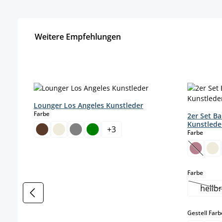
Weitere Empfehlungen
Produktgalerie überspringen
Lounger Los Angeles Kunstleder
auswählen
Farbe
2er Set B
Kunstlede
+
3
auswä
Farbe
(Diese O
auswä
Farbe
hellb
(
Gestell Farb