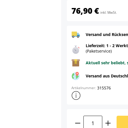
76,90 €
inkl. MwSt.
Versand und Rücksen
Lieferzeit: 1 - 2 Werk
(Paketservice)
Aktuell sehr beliebt, 
Versand aus Deutsch
315576
Artikelnummer:
Weitere Produktinformatione
Produkt Anzahl: G