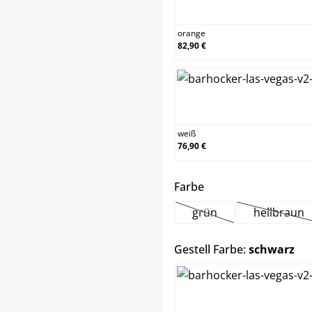
orange
orange
82,90 €
weiß
weiß
76,90 €
auswählen
Farbe
grün
hellbraun
(Diese Option ist zurzei
(Diese 
au
Gestell Farbe:
schwarz
chrom